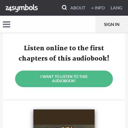
ABOUT
+ INFO
LANG
SIGN IN
Listen online to the first
chapters of this audiobook!
I WANT TO LISTEN TO THIS
AUDIOBOOK!