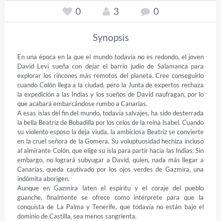
0
3
0
Synopsis
En una época en la que el mundo todavía no es redondo, el joven 
David Levi sueña con dejar el barrio judío de Salamanca para 
explorar los rincones más remotos del planeta. Cree conseguirlo 
cuando Colón llega a la ciudad, pero la Junta de expertos rechaza 
la expedición a las Indias y los sueños de David naufragan, por lo 
que acabará embarcándose rumbo a Canarias.

A esas islas del fin del mundo, todavía salvajes, ha sido desterrada 
la bella Beatriz de Bobadilla por los celos de la reina Isabel. Cuando 
su violento esposo la deja viuda, la ambiciosa Beatriz se convierte 
en la cruel señora de la Gomera. Su voluptuosidad hechiza incluso 
al almirante Colón, que elige su isla para partir hacia las Indias. Sin 
embargo, no logrará subyugar a David, quien, nada más llegar a 
Canarias, queda cautivado por los ojos verdes de Gazmira, una 
indómita aborigen.

Aunque en Gazmira laten el espíritu y el coraje del pueblo 
guanche, finalmente se ofrece como intérprete para que la 
conquista de La Palma y Tenerife, que todavía no están bajo el 
dominio de Castilla, sea menos sangrienta.