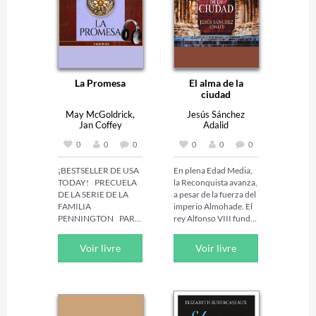
La Promesa
El alma de la
ciudad
May McGoldrick,
Jesús Sánchez
Jan Coffey
Adalid
0
0
0
0
0
0
¡BESTSELLER DE USA 
En plena Edad Media, 
TODAY!    PRECUELA 
la Reconquista avanza, 
DE LA SERIE DE LA 
a pesar de la fuerza del 
FAMILIA 
imperio Almohade. El 
PENNINGTON    PARA 
rey Alfonso VIII funda, 
PROTEGER  En un 
en un paraje idílico de 
viaje desesperado a 
los amplios territorios 
Voir livre
Voir livre
América, Rebecca 
de la Trasierra, la 
Neville promete a la 
populosa ciudad de 
moribunda esposa del 
Ambrosía (nombre 
conde de Stanmore 
griego que sonaba a 
criar y cuidar a su hijo 
pagano en la Edad 
recién nacido, James. 
Media y que se 