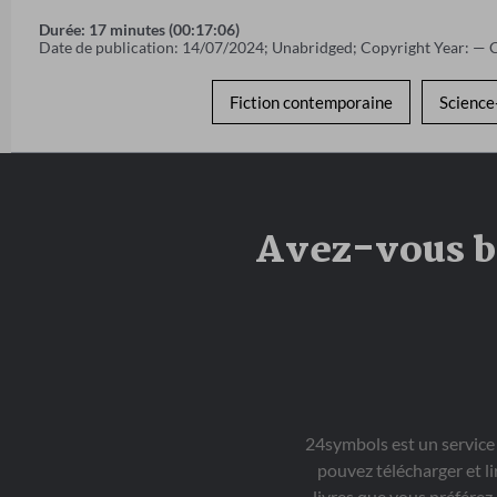
Durée: 17 minutes (00:17:06)
Date de publication: 14/07/2024; Unabridged; Copyright Year: — 
Fiction contemporaine
Science
Avez-vous be
24symbols est un service
pouvez télécharger et li
livres que vous préférez