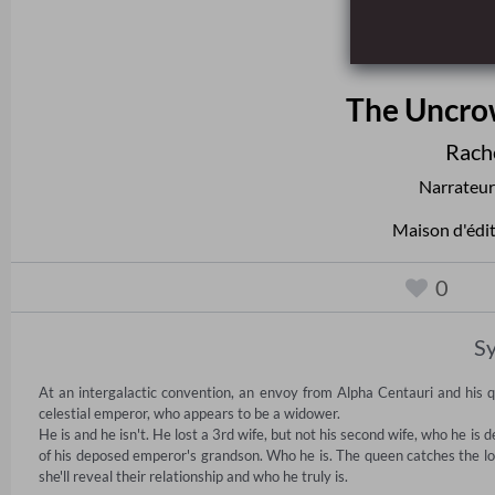
The Uncro
Rach
Narrateu
Maison d'édi
0
Sy
At an intergalactic convention, an envoy from Alpha Centauri and his 
celestial emperor, who appears to be a widower. 

He is and he isn't. He lost a 3rd wife, but not his second wife, who he is 
of his deposed emperor's grandson. Who he is. The queen catches the lov
she'll reveal their relationship and who he truly is.