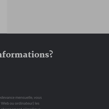
informations?
redevance mensuelle, vous
ur Web ou ordinateur) les
Cet abonnement n'implique