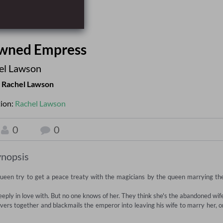
wned Empress
el Lawson
r
Rachel Lawson
tion:
Rachel Lawson
0
0
nopsis
queen try to get a peace treaty with the magicians by the queen marrying the
deeply in love with. But no one knows of her. They think she's the abandoned wife
ers together and blackmails the emperor into leaving his wife to marry her, or