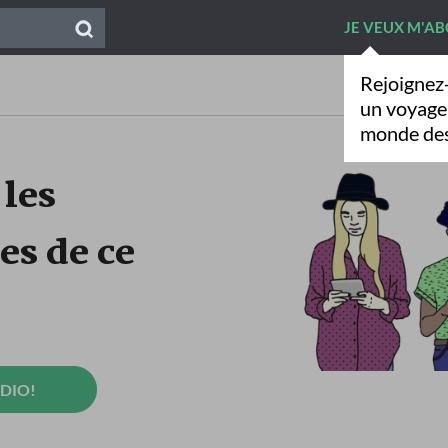
JE VEUX M'A
Rejoignez
un voyage
monde des
 les
es de ce
UDIO!