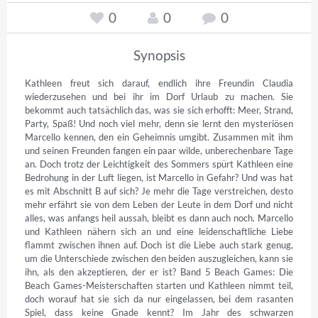
0
0
0
Synopsis
Kathleen freut sich darauf, endlich ihre Freundin Claudia 
wiederzusehen und bei ihr im Dorf Urlaub zu machen. Sie 
bekommt auch tatsächlich das, was sie sich erhofft: Meer, Strand, 
Party, Spaß! Und noch viel mehr, denn sie lernt den mysteriösen 
Marcello kennen, den ein Geheimnis umgibt. Zusammen mit ihm 
und seinen Freunden fangen ein paar wilde, unberechenbare Tage 
an. Doch trotz der Leichtigkeit des Sommers spürt Kathleen eine 
Bedrohung in der Luft liegen, ist Marcello in Gefahr? Und was hat 
es mit Abschnitt B auf sich? Je mehr die Tage verstreichen, desto 
mehr erfährt sie von dem Leben der Leute in dem Dorf und nicht 
alles, was anfangs heil aussah, bleibt es dann auch noch. Marcello 
und Kathleen nähern sich an und eine leidenschaftliche Liebe 
flammt zwischen ihnen auf. Doch ist die Liebe auch stark genug, 
um die Unterschiede zwischen den beiden auszugleichen, kann sie 
ihn, als den akzeptieren, der er ist? Band 5 Beach Games: Die 
Beach Games-Meisterschaften starten und Kathleen nimmt teil, 
doch worauf hat sie sich da nur eingelassen, bei dem rasanten 
Spiel, dass keine Gnade kennt? Im Jahr des schwarzen 