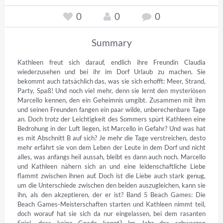
0
0
0
Summary
Kathleen freut sich darauf, endlich ihre Freundin Claudia 
wiederzusehen und bei ihr im Dorf Urlaub zu machen. Sie 
bekommt auch tatsächlich das, was sie sich erhofft: Meer, Strand, 
Party, Spaß! Und noch viel mehr, denn sie lernt den mysteriösen 
Marcello kennen, den ein Geheimnis umgibt. Zusammen mit ihm 
und seinen Freunden fangen ein paar wilde, unberechenbare Tage 
an. Doch trotz der Leichtigkeit des Sommers spürt Kathleen eine 
Bedrohung in der Luft liegen, ist Marcello in Gefahr? Und was hat 
es mit Abschnitt B auf sich? Je mehr die Tage verstreichen, desto 
mehr erfährt sie von dem Leben der Leute in dem Dorf und nicht 
alles, was anfangs heil aussah, bleibt es dann auch noch. Marcello 
und Kathleen nähern sich an und eine leidenschaftliche Liebe 
flammt zwischen ihnen auf. Doch ist die Liebe auch stark genug, 
um die Unterschiede zwischen den beiden auszugleichen, kann sie 
ihn, als den akzeptieren, der er ist? Band 5 Beach Games: Die 
Beach Games-Meisterschaften starten und Kathleen nimmt teil, 
doch worauf hat sie sich da nur eingelassen, bei dem rasanten 
Spiel, dass keine Gnade kennt? Im Jahr des schwarzen 