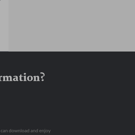
ormation?
ou can download and enjoy