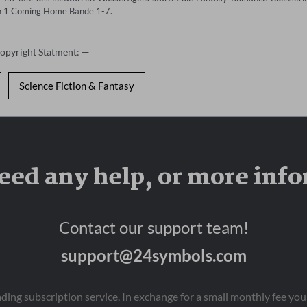
ch 1 Coming Home Bände 1-7.
Copyright Statment: —
Science Fiction & Fantasy
eed any help, or more inf
Contact our support team!
support@24symbols.com
eading subscription service. In exchange for a small monthly fee y