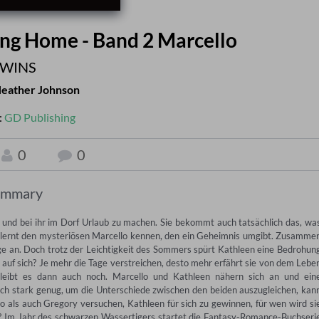
ng Home - Band 2 Marcello
WINS
eather Johnson
:
GD Publishing
0
0
ummary
n und bei ihr im Dorf Urlaub zu machen. Sie bekommt auch tatsächlich das, was
sie lernt den mysteriösen Marcello kennen, den ein Geheimnis umgibt. Zusammen
e an. Doch trotz der Leichtigkeit des Sommers spürt Kathleen eine Bedrohung
B auf sich? Je mehr die Tage verstreichen, desto mehr erfährt sie von dem Leben
leibt es dann auch noch. Marcello und Kathleen nähern sich an und eine
auch stark genug, um die Unterschiede zwischen den beiden auszugleichen, kann
lo als auch Gregory versuchen, Kathleen für sich zu gewinnen, für wen wird sie
st? Im Jahr des schwarzen Wassertigers startet die Fantasy-Romance-Buchserie