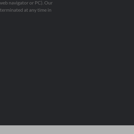
 web navigator or PC). Our
terminated at any time in