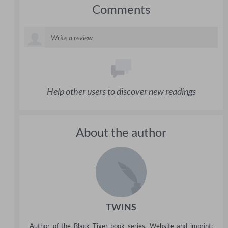
Comments
Help other users to discover new readings
About the author
TWINS
Author of the Black Tiger book series. Website and imprint: