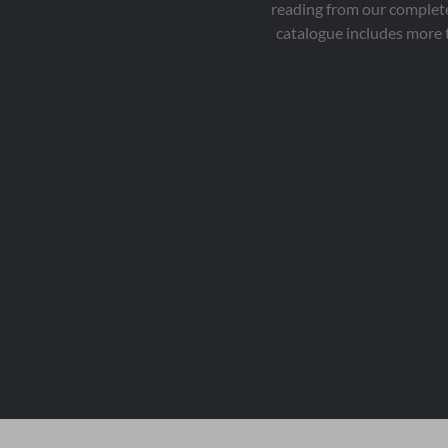
reading from our complete
catalogue includes more 