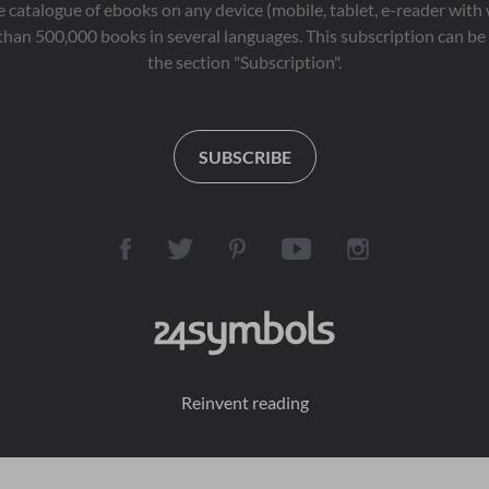
 catalogue of ebooks on any device (mobile, tablet, e-reader with
than 500,000 books in several languages. This subscription can be 
the section "Subscription".
SUBSCRIBE
Reinvent reading