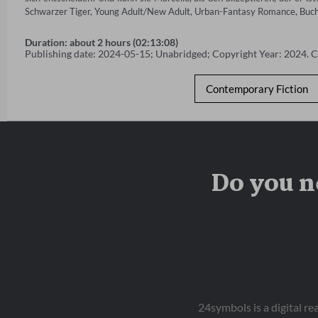
Schwarzer Tiger, Young Adult/New Adult, Urban-Fantasy Romance, Bu
Duration: about 2 hours (02:13:08)
Publishing date: 2024-05-15; Unabridged; Copyright Year: 2024. 
Contemporary Fiction
Do you n
24symbols is a digital r