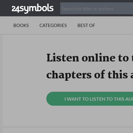
BOOKS
CATEGORIES
BEST OF
Listen online to 
chapters of this
I WANT TO LISTEN TO THIS A