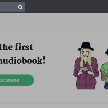
the first
 audiobook!
UDIOBOOK!