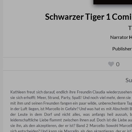
Schwarzer Tiger 1 Comi
T
Narrator
H
Publisher
0
S
Kathleen freut sich darauf, endlich ihre Freundin Claudia wiederzusehe
sie sich erhofft: Meer, Strand, Party, Spaß! Und noch viel mehr, denn 
mit ihm und seinen Freunden fangen ein paar wilde, unberechenbare Tag
in der Luft liegen, ist Marcello in Gefahr? Und was hat es mit Abschnitt 
der Leute in dem Dorf und nicht alles, was anfangs heil aussah, b
leidenschaftliche Liebe flammt zwischen ihnen auf. Doch ist die Liebe 
sie ihn, als den akzeptieren, der er ist? Band 2 Marcello: Sowohl Marcel
sich entscheiden? Und kann sie Marcello, als den akzeptieren, der er i