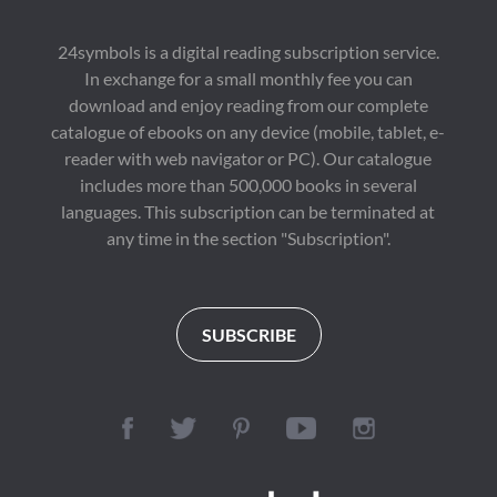
verschlechtert, und 
ganz eigene, düstere 
seine Clique bietet ihm 
Geschichte schreibt.

keinen Halt. Doch 
24symbols is a digital reading subscription service.
Johann hat einen 
Birgit Arnolds vierter 
In exchange for a small monthly fee you can
Traum: sein eigenes 
Roman ist ein 
Auto.

packender 
download and enjoy reading from our complete
Treffen Sie Mathias, 
Psychothriller, der das 
catalogue of ebooks on any device (mobile, tablet, e-
der bei der 
fragile Gleichgewicht 
Kaiserlichen Marine 
zwischen Mensch und 
reader with web navigator or PC). Our catalogue
Kfz-Technik studiert 
Natur in eine 
includes more than 500,000 books in several
hat. Widerwillig 
verstörende neue 
languages. This subscription can be terminated at
arbeitet er auf einem 
Perspektive rückt.

Schrottplatz, während 
any time in the section "Subscription".
das Verhältnis zu 
Ein unbarmherziger 
seinem Vater aufgrund 
Trip in die Abgründe 
seiner Homosexualität 
der Wildnis – und der 
angespannt ist. Die 
menschlichen Seele
Sorge um seine beiden 
SUBSCRIBE
jüngeren, ebenfalls 
homosexuellen 
Brüder, die ungeoutet 
zuhause leben, 
belastet ihn zusätzlich. 
Eines Tages erhält er 
von einem Freund den 
Auftrag, ein Ersatzteil 
in einem Provinzdorf 