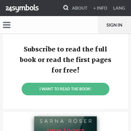
ABOUT
+ INFO
LANG
SIGN IN
Subscribe to read the full
book or read the first pages
for free!
I WANT TO READ THE BOOK!