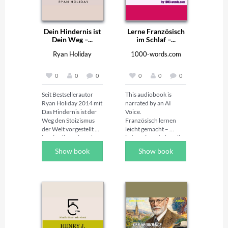
Dein Hindernis ist
Lerne Französisch
Dein Weg –...
im Schlaf –...
Ryan Holiday
1000-words.com
0
0
0
0
0
0
Seit Bestsellerautor 
This audiobook is 
Ryan Holiday 2014 mit 
narrated by an AI 
Das Hindernis ist der 
Voice.   

Weg den Stoizismus 
Französisch lernen 
der Welt vorgestellt 
leicht gemacht – 
hat, ist diese einfache, 
jederzeit und überall! 
aber kraftvolle 
😴🚗🚶‍♂️💪  

Show book
Show book
Lebensphilosophie zu 
Mit "Lerne 
einem globalen 
Französisch im Schlaf 
Phänomen geworden. 
– 1000 Verben und 
In diesem Buch zeigt 
Adjektive" kannst du 
der mehrfache 
Französisch auf 
Bestsellerautor, wie 
natürliche und 
der Leser den Umgang 
stressfreie Weise 
mit 
lernen, egal ob du 
Herausforderungen 
Anfänger bist, als 