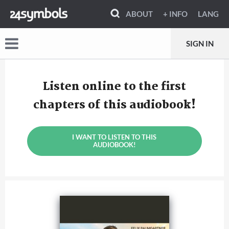
ABOUT
+ INFO
LANG
SIGN IN
Listen online to the first
chapters of this audiobook!
I WANT TO LISTEN TO THIS
AUDIOBOOK!