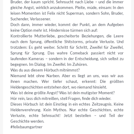
Bruder, der kaum spricht. Sehnsucht nach Liebe – und die immer 
gleiche Angst, wirklich anzukommen. Pleite, müde, einsam: In den 
leisen Momenten ist Felix nicht Superman, sondern Sohn, Bruder, 
Suchender, Verlassener. 

Doch dann, immer wieder, kommt der Punkt, an dem Aufgeben 
keine Option mehr ist. Hindernisse türmen sich auf: 

Kontrollierte Mutterliebe, gescheiterte Beziehungen, die Leere 
nach dem Sprung, öffentliche Shitstorms, private Verluste. Und 
trotzdem: Es geht weiter. Schritt für Schritt, Zweifel für Zweifel, 
Sprung für Sprung. Das wahre Comeback passiert nicht vor 
laufenden Kameras – sondern in der Entscheidung, sich selbst zu 
begegnen. Im Dialog. Im Zweifel. Im Zuhören. 

Was du aus diesem Hörbuch mitnimmst? 

Niemand lebt ohne Narben. Aber es liegt an uns, was wir aus 
ihnen machen. Wer tiefer schaut, erkennt: Die größten 
Heldengeschichten entstehen dort, wo niemand hinsieht. 

Was ist deine größte Angst? Was ist dein mutigster Moment? 

Hör rein, lass dich mitreißen, stell Fragen, finde dich wieder. 

Dieses Hörbuch ist dein Einstieg in ein echtes Zeitzeugnis. Keine 
Heldenverehrung. Kein Mythos. Nur echte Geschichten, echte 
Verluste, echte Sehnsucht! Jetzt bestellen – und Teil der 
Geschichte werden. 

#felixbaumgartner