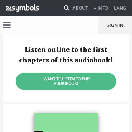
ABOUT
+ INFO
LANG
SIGN IN
Listen online to the first
chapters of this audiobook!
I WANT TO LISTEN TO THIS
AUDIOBOOK!