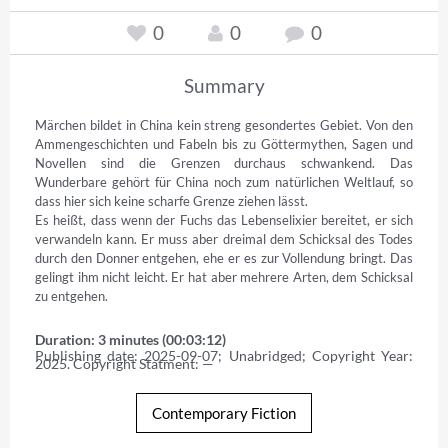
0
0
0
Summary
Märchen bildet in China kein streng gesondertes Gebiet. Von den 
Ammengeschichten und Fabeln bis zu Göttermythen, Sagen und 
Novellen sind die Grenzen durchaus schwankend. Das 
Wunderbare gehört für China noch zum natürlichen Weltlauf, so 
dass hier sich keine scharfe Grenze ziehen lässt.

Es heißt, dass wenn der Fuchs das Lebenselixier bereitet, er sich 
verwandeln kann. Er muss aber dreimal dem Schicksal des Todes 
durch den Donner entgehen, ehe er es zur Vollendung bringt. Das 
gelingt ihm nicht leicht. Er hat aber mehrere Arten, dem Schicksal 
zu entgehen.
Duration: 3 minutes (00:03:12)
Publishing date: 2025-09-07; Unabridged; Copyright Year: 
2025. Copyright Statment: —
Contemporary Fiction