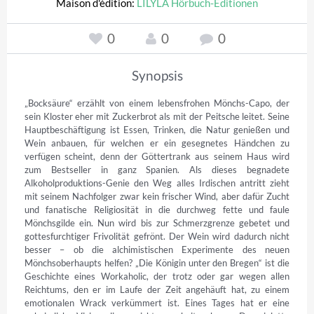
Maison d'édition:
LILYLA Hörbuch-Editionen
0
0
0
Synopsis
„Bocksäure“ erzählt von einem lebensfrohen Mönchs-Capo, der 
sein Kloster eher mit Zuckerbrot als mit der Peitsche leitet. Seine 
Hauptbeschäftigung ist Essen, Trinken, die Natur genießen und 
Wein anbauen, für welchen er ein gesegnetes Händchen zu 
verfügen scheint, denn der Göttertrank aus seinem Haus wird 
zum Bestseller in ganz Spanien. Als dieses begnadete 
Alkoholproduktions-Genie den Weg alles Irdischen antritt zieht 
mit seinem Nachfolger zwar kein frischer Wind, aber dafür Zucht 
und fanatische Religiosität in die durchweg fette und faule 
Mönchsgilde ein. Nun wird bis zur Schmerzgrenze gebetet und 
gottesfurchtiger Frivolität gefrönt. Der Wein wird dadurch nicht 
besser – ob die alchimistischen Experimente des neuen 
Mönchsoberhaupts helfen? „Die Königin unter den Bregen“ ist die 
Geschichte eines Workaholic, der trotz oder gar wegen allen 
Reichtums, den er im Laufe der Zeit angehäuft hat, zu einem 
emotionalen Wrack verkümmert ist. Eines Tages hat er eine 