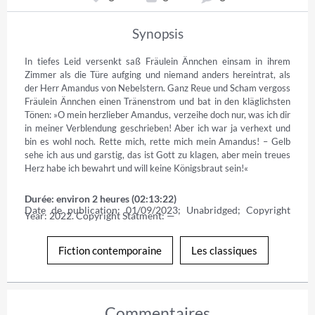
Synopsis
In tiefes Leid versenkt saß Fräulein Ännchen einsam in ihrem 
Zimmer als die Türe aufging und niemand anders hereintrat, als 
der Herr Amandus von Nebelstern. Ganz Reue und Scham vergoss 
Fräulein Ännchen einen Tränenstrom und bat in den kläglichsten 
Tönen: »O mein herzlieber Amandus, verzeihe doch nur, was ich dir 
in meiner Verblendung geschrieben! Aber ich war ja verhext und 
bin es wohl noch. Rette mich, rette mich mein Amandus! – Gelb 
sehe ich aus und garstig, das ist Gott zu klagen, aber mein treues 
Herz habe ich bewahrt und will keine Königsbraut sein!«
Durée: environ 2 heures (02:13:22)
Date de publication: 01/09/2023; Unabridged; Copyright 
Year: 2022. Copyright Statment: —
Fiction contemporaine
Les classiques
Commentaires