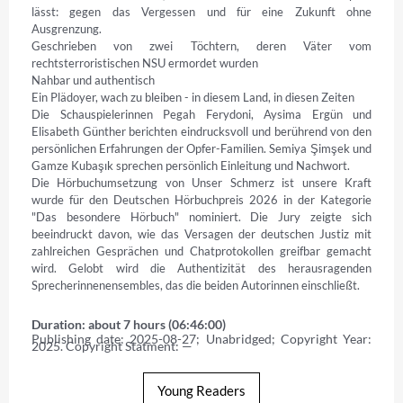
lässt: gegen das Vergessen und für eine Zukunft ohne 
Ausgrenzung.

Geschrieben von zwei Töchtern, deren Väter vom 
rechtsterroristischen NSU ermordet wurden

Nahbar und authentisch

Ein Plädoyer, wach zu bleiben - in diesem Land, in diesen Zeiten

Die Schauspielerinnen Pegah Ferydoni, Aysima Ergün und 
Elisabeth Günther berichten eindrucksvoll und berührend von den 
persönlichen Erfahrungen der Opfer-Familien. Semiya Şimşek und 
Gamze Kubaşık sprechen persönlich Einleitung und Nachwort.

Die Hörbuchumsetzung von Unser Schmerz ist unsere Kraft 
wurde für den Deutschen Hörbuchpreis 2026 in der Kategorie 
"Das besondere Hörbuch" nominiert. Die Jury zeigte sich 
beeindruckt davon, wie das Versagen der deutschen Justiz mit 
zahlreichen Gesprächen und Chatprotokollen greifbar gemacht 
wird. Gelobt wird die Authentizität des herausragenden 
Sprecherinnenensembles, das die beiden Autorinnen einschließt.
Duration: about 7 hours (06:46:00)
Publishing date: 2025-08-27; Unabridged; Copyright Year: 
2025. Copyright Statment: —
Young Readers