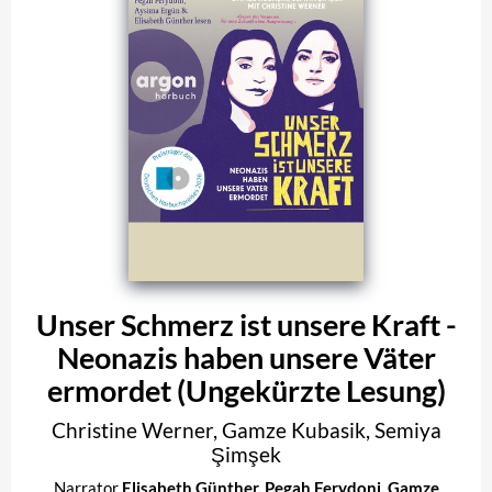
Unser Schmerz ist unsere Kraft -
Neonazis haben unsere Väter
ermordet (Ungekürzte Lesung)
Christine Werner
,
Gamze Kubasik
,
Semiya
Şimşek
Narrator
Elisabeth Günther
,
Pegah Ferydoni
,
Gamze