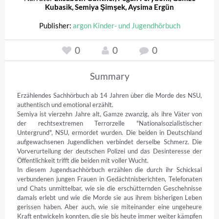
Kubasik
,
Semiya Şimşek
,
Aysima Ergün
Publisher:
argon Kinder- und Jugendhörbuch
0
0
0
Summary
Erzählendes Sachhörbuch ab 14 Jahren über die Morde des NSU, 
authentisch und emotional erzählt.

Semiya ist vierzehn Jahre alt, Gamze zwanzig, als ihre Väter von 
der rechtsextremen Terrorzelle "Nationalsozialistischer 
Untergrund", NSU, ermordet wurden. Die beiden in Deutschland 
aufgewachsenen Jugendlichen verbindet derselbe Schmerz. Die 
Vorverurteilung der deutschen Polizei und das Desinteresse der 
Öffentlichkeit trifft die beiden mit voller Wucht.

In diesem Jugendsachhörbuch erzählen die durch ihr Schicksal 
verbundenen jungen Frauen in Gedächtnisberichten, Telefonaten 
und Chats unmittelbar, wie sie die erschütternden Geschehnisse 
damals erlebt und wie die Morde sie aus ihrem bisherigen Leben 
gerissen haben. Aber auch, wie sie miteinander eine ungeheure 
Kraft entwickeln konnten, die sie bis heute immer weiter kämpfen 