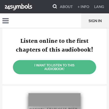
ABOUT
+ INFO
LANG
SIGN IN
Listen online to the first
chapters of this audiobook!
I WANT TO LISTEN TO THIS
AUDIOBOOK!