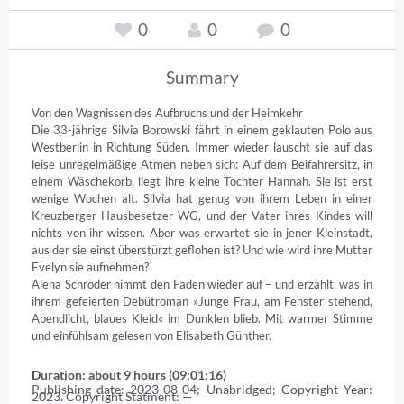
0
0
0
Summary
Von den Wagnissen des Aufbruchs und der Heimkehr

Die 33-jährige Silvia Borowski fährt in einem geklauten Polo aus 
Westberlin in Richtung Süden. Immer wieder lauscht sie auf das 
leise unregelmäßige Atmen neben sich: Auf dem Beifahrersitz, in 
einem Wäschekorb, liegt ihre kleine Tochter Hannah. Sie ist erst 
wenige Wochen alt. Silvia hat genug von ihrem Leben in einer 
Kreuzberger Hausbesetzer-WG, und der Vater ihres Kindes will 
nichts von ihr wissen. Aber was erwartet sie in jener Kleinstadt, 
aus der sie einst überstürzt geflohen ist? Und wie wird ihre Mutter 
Evelyn sie aufnehmen?

Alena Schröder nimmt den Faden wieder auf – und erzählt, was in 
ihrem gefeierten Debütroman »Junge Frau, am Fenster stehend, 
Abendlicht, blaues Kleid« im Dunklen blieb. Mit warmer Stimme 
und einfühlsam gelesen von Elisabeth Günther.
Duration: about 9 hours (09:01:16)
Publishing date: 2023-08-04; Unabridged; Copyright Year: 
2023. Copyright Statment: —