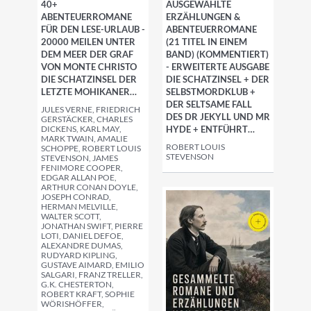
40+
AUSGEWÄHLTE
ABENTEUERROMANE
ERZÄHLUNGEN &
FÜR DEN LESE-URLAUB -
ABENTEUERROMANE
20000 MEILEN UNTER
(21 TITEL IN EINEM
DEM MEER DER GRAF
BAND) (KOMMENTIERT)
VON MONTE CHRISTO
- ERWEITERTE AUSGABE
DIE SCHATZINSEL DER
DIE SCHATZINSEL + DER
LETZTE MOHIKANER…
SELBSTMORDKLUB +
DER SELTSAME FALL
JULES VERNE, FRIEDRICH
DES DR JEKYLL UND MR
GERSTÄCKER, CHARLES
DICKENS, KARL MAY,
HYDE + ENTFÜHRT…
MARK TWAIN, AMALIE
ROBERT LOUIS
SCHOPPE, ROBERT LOUIS
STEVENSON
STEVENSON, JAMES
FENIMORE COOPER,
EDGAR ALLAN POE,
ARTHUR CONAN DOYLE,
JOSEPH CONRAD,
HERMAN MELVILLE,
WALTER SCOTT,
JONATHAN SWIFT, PIERRE
LOTI, DANIEL DEFOE,
ALEXANDRE DUMAS,
RUDYARD KIPLING,
GUSTAVE AIMARD, EMILIO
SALGARI, FRANZ TRELLER,
G.K. CHESTERTON,
ROBERT KRAFT, SOPHIE
WÖRISHÖFFER,