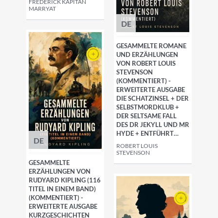
FREDERICK KAPITÄN
MARRYAT
DE
GESAMMELTE ROMANE
UND ERZÄHLUNGEN
VON ROBERT LOUIS
STEVENSON
(KOMMENTIERT) -
ERWEITERTE AUSGABE
DIE SCHATZINSEL + DER
SELBSTMORDKLUB +
DER SELTSAME FALL
DES DR JEKYLL UND MR
HYDE + ENTFÜHRT…
DE
ROBERT LOUIS
STEVENSON
GESAMMELTE
ERZÄHLUNGEN VON
RUDYARD KIPLING (116
TITEL IN EINEM BAND)
(KOMMENTIERT) -
ERWEITERTE AUSGABE
KURZGESCHICHTEN