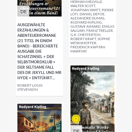
HERMAN MELVILLE,
WALTER SCOTT,
JONATHAN SWIFT, PIERRE
DE
LOTI, DANIEL DEFOE,
ALEXANDRE DUMAS,
RUDYARD KIPLING,
AUSGEWÄHLTE
GUSTAVE AIMARD, EMILIO
ERZÄHLUNGEN &
SALGARI, FRANZ TRELLER,
G.K. CHESTERTON,
ABENTEUERROMANE
ROBERT KRAFT, SOPHIE
(21 TITEL IN EINEM
WÖRISHÖFFER,
BAND) - BEREICHERTE
FREDERICK KAPITÄN
AUSGABE DIE
MARRYAT
SCHATZINSEL + DER
SELBSTMORDKLUB +
DER SELTSAME FALL
DES DR JEKYLL UND MR
HYDE + ENTFÜHRT…
ROBERT LOUIS
STEVENSON
DE