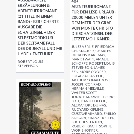
AUSGEWÄHLTE
40+
ERZÄHLUNGEN &
ABENTEUERROMANE
ABENTEUERROMANE
FÜR DEN LESE-URLAUB -
(21 TITEL IN EINEM
20000 MEILEN UNTER
BAND) - BEREICHERTE
DEM MEER DER GRAF
AUSGABE DIE
VON MONTE CHRISTO
SCHATZINSEL + DER
DIE SCHATZINSEL DER
SELBSTMORDKLUB +
LETZTE MOHIKANER…
DER SELTSAME FALL
JULES VERNE, FRIEDRICH
DES DR JEKYLL UND MR
GERSTÄCKER, CHARLES
HYDE + ENTFÜHRT…
DICKENS, KARL MAY,
MARK TWAIN, AMALIE
ROBERT LOUIS
SCHOPPE, ROBERT LOUIS
STEVENSON
STEVENSON, JAMES
FENIMORE COOPER,
EDGAR ALLAN POE,
ARTHUR CONAN DOYLE,
JOSEPH CONRAD,
HERMAN MELVILLE,
WALTER SCOTT,
JONATHAN SWIFT, PIERRE
LOTI, DANIEL DEFOE,
ALEXANDRE DUMAS,
RUDYARD KIPLING,
GUSTAVE AIMARD, EMILIO
SALGARI, FRANZ TRELLER,
G.K. CHESTERTON,
ROBERT KRAFT, SOPHIE
WÖRISHÖFFER,