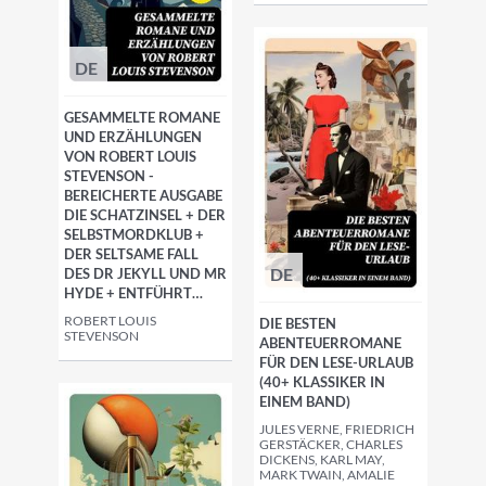
DE
GESAMMELTE ROMANE
UND ERZÄHLUNGEN
VON ROBERT LOUIS
STEVENSON -
BEREICHERTE AUSGABE
DIE SCHATZINSEL + DER
SELBSTMORDKLUB +
DER SELTSAME FALL
DE
DES DR JEKYLL UND MR
HYDE + ENTFÜHRT…
ROBERT LOUIS
DIE BESTEN
STEVENSON
ABENTEUERROMANE
FÜR DEN LESE-URLAUB
(40+ KLASSIKER IN
EINEM BAND)
JULES VERNE, FRIEDRICH
GERSTÄCKER, CHARLES
DICKENS, KARL MAY,
MARK TWAIN, AMALIE