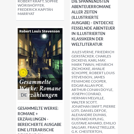
ROBERT KRAFT, SOPHIE
DIE SPANNENDSTEN
WÖRISHÖFFER,
ABENTEUERROMANE
FREDERICK KAPITÄN
ALLER ZEITEN
MARRYAT
(ILLUSTRIERTE
AUSGABE) - ENTDECKE
FESSELNDE ABENTEUER
IN ILLUSTRIERTEN
KLASSIKERN DER
WELTLITERATUR
JULES VERNE, FRIEDRICH
GERSTÄCKER, CHARLES
DICKENS, KARL MAY,
MARK TWAIN, HEINRICH
ZSCHOKKE, AMALIE
SCHOPPE, ROBERT LOUIS
STEVENSON, JAMES
FENIMORE COOPER,
EDGAR ALLAN POE,
ARTHUR CONAN DOYLE,
JOSEPH CONRAD,
DE
HERMAN MELVILLE,
WALTER SCOTT,
JONATHAN SWIFT, PIERRE
GESAMMELTE WERKE:
LOTI, DANIEL DEFOE,
ROMANE +
ALEXANDRE DUMAS,
ERZÄHLUNGEN -
RUDYARD KIPLING,
GUSTAVE AIMARD, EMILIO
BEREICHERTE AUSGABE
SALGARI, FRANZ TRELLER,
EINE LITERARISCHE
G.K. CHESTERTON,