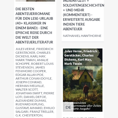
INDIENS GLUT +
SOLDATENGESCHICHTEN
DIE BESTEN
+ UND MEHR
ABENTEUERROMANE
(KOMMENTIERT) -
FÜR DEN LESE-URLAUB
ERWEITERTE AUSGABE
(40+ KLASSIKER IN
INDIEN TIERE
EINEM BAND) - EINE
ABENTEUER
EPISCHE REISE DURCH
NATHANIEL HAWTHORNE
DIE WELT DER
ABENTEUERLITERATUR
JULES VERNE, FRIEDRICH
GERSTÄCKER, CHARLES
DICKENS, KARL MAY,
MARK TWAIN, AMALIE
SCHOPPE, ROBERT LOUIS
STEVENSON, JAMES
FENIMORE COOPER,
EDGAR ALLAN POE,
ARTHUR CONAN DOYLE,
JOSEPH CONRAD,
HERMAN MELVILLE,
WALTER SCOTT,
JONATHAN SWIFT, PIERRE
LOTI, DANIEL DEFOE,
ALEXANDRE DUMAS,
RUDYARD KIPLING,
DE
GUSTAVE AIMARD, EMILIO
SALGARI, FRANZ TRELLER,
G.K. CHESTERTON,