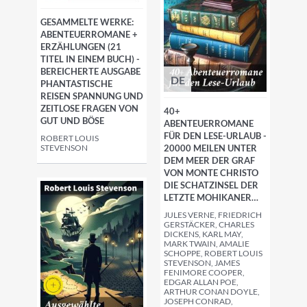
GESAMMELTE WERKE:
ABENTEUERROMANE +
ERZÄHLUNGEN (21
TITEL IN EINEM BUCH) -
BEREICHERTE AUSGABE
DE
PHANTASTISCHE
REISEN SPANNUNG UND
ZEITLOSE FRAGEN VON
40+
GUT UND BÖSE
ABENTEUERROMANE
FÜR DEN LESE-URLAUB -
ROBERT LOUIS
STEVENSON
20000 MEILEN UNTER
DEM MEER DER GRAF
VON MONTE CHRISTO
DIE SCHATZINSEL DER
LETZTE MOHIKANER…
JULES VERNE, FRIEDRICH
GERSTÄCKER, CHARLES
DICKENS, KARL MAY,
MARK TWAIN, AMALIE
SCHOPPE, ROBERT LOUIS
STEVENSON, JAMES
FENIMORE COOPER,
EDGAR ALLAN POE,
ARTHUR CONAN DOYLE,
JOSEPH CONRAD,