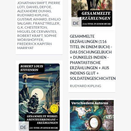
JONATHAN SWIFT, PIERRE
LOTI, DANIEL DEFOE,
ALEXANDRE DUMAS,
RUDYARD KIPLING,
GUSTAVE AIMARD, EMILIO
DE
SALGARI, FRANZ TRELLER,
G.K. CHESTERTON,
MIGUEL DE CERVANTES,
ROBERT KRAFT, SOPHIE
GESAMMELTE
WÖRISHÖFFER,
ERZÄHLUNGEN (116
FREDERICK KAPITÄN
TITEL IN EINEM BUCH) -
MARRYAT
DAS DSCHUNGELBUCH
+ DUNKELES INDIEN -
PHANTASTISCHE
ERZÄHLUNGEN + AUS
INDIENS GLUT +
SOLDATENGESCHICHTEN
RUDYARD KIPLING
DE