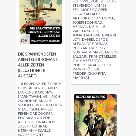
SCHOPPE, ROBERT LOUIS
STEVENSON, JAMES
FENIMORE COOPER,
EDGAR ALLAN POE,
ARTHUR CONAN DOYLE,
JOSEPH CONRAD,
HERMAN MELVILLE,
WALTER SCOTT,
JONATHAN SWIFT, PIERRE
LOTI, DANIEL DEFOE,
DE
ALEXANDRE DUMAS,
RUDYARD KIPLING,
GUSTAVE AIMARD, EMILIO
DIE SPANNENDSTEN
SALGARI, FRANZ TRELLER,
ABENTEUERROMANE
G.K. CHESTERTON,
ALLER ZEITEN
ROBERT KRAFT, SOPHIE
WÖRISHÖFFER,
(ILLUSTRIERTE
FREDERICK KAPITÄN
AUSGABE)
MARRYAT
JULES VERNE, FRIEDRICH
GERSTÄCKER, CHARLES
DICKENS, KARL MAY,
MARK TWAIN, HEINRICH
ZSCHOKKE, AMALIE
SCHOPPE, ROBERT LOUIS
STEVENSON, JAMES
FENIMORE COOPER,
EDGAR ALLAN POE,
ARTHUR CONAN DOYLE,
JOSEPH CONRAD,
HERMAN MELVILLE,
WALTER SCOTT,