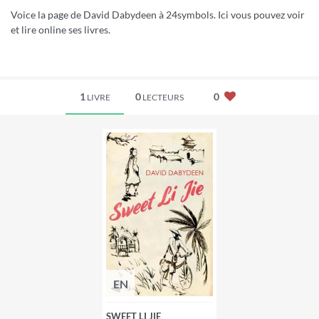
Voice la page de David Dabydeen à 24symbols. Ici vous pouvez voir
et lire online ses livres.
1
0
0
LIVRE
LECTEURS
EN
SWEET LI JIE