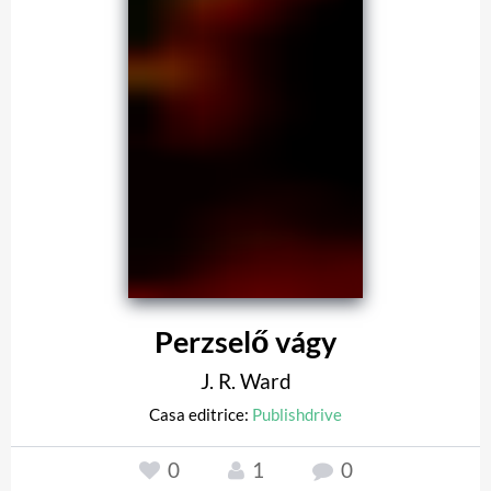
Perzselő vágy
J. R. Ward
Casa editrice:
Publishdrive
0
1
0