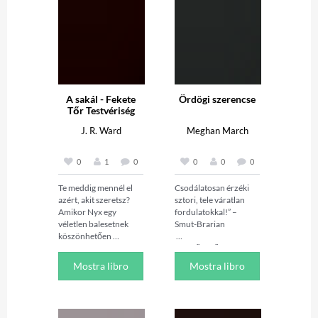
A sakál - Fekete
Ördögi szerencse
Tőr Testvériség
J. R. Ward
Meghan March
0
1
0
0
0
0
Te meddig mennél el 
Csodálatosan érzéki 
azért, akit szeretsz? 
sztori, tele váratlan 
Amikor Nyx egy 
fordulatokkal!” – 
véletlen balesetnek 
Smut-Brarian

köszönhetően 
felfedezi az elit hírhedt 
„Lenyűgöző, érzelmes 
börtönének bejáratát, 
történet. India és 
Mostra libro
Mostra libro
ahová ötven évvel 
Jericho igazi vihart 
korábban bezárták a 
kavar együtt.” – A 
húgát, habozás nélkül 
Literary Perusal

betör a földalatti, 