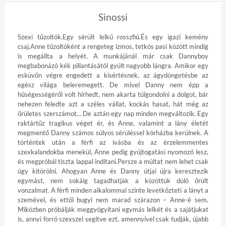
Sinossi
Szexi tűzoltók.Egy sérült lelkű rosszfiú.És egy igazi kemény 
csaj.Anne tűzoltóként a rengeteg izmos, tetkós pasi között mindig 
is megállta a helyét. A munkájánál már csak Dannyboy 
megbabonázó kék pillantásától gyúlt nagyobb lángra. Amikor egy 
esküvőn végre engedett a kísértésnek, az ágydöngetésbe az 
egész világa beleremegett. De mivel Danny nem épp a 
hűségességéről volt hírhedt, nem akarta túlgondolni a dolgot, bár 
nehezen feledte azt a széles vállat, kockás hasat, hát még az 
őrületes szerszámot… De aztán egy nap minden megváltozik. Egy 
raktártűz tragikus véget ér, és Anne, valamint a lány életét 
megmentő Danny számos súlyos sérüléssel kórházba kerülnek. A 
történtek után a férfi az ivásba és az érzelemmentes 
szexkalandokba menekül, Anne pedig gyújtogatási nyomozó lesz, 
és megpróbál tiszta lappal indítani.Persze a múltat nem lehet csak 
úgy kitörölni. Ahogyan Anne és Danny útjai újra keresztezik 
egymást, nem sokáig tagadhatják a közöttük dúló őrült 
vonzalmat. A férfi minden alkalommal szinte levetkőzteti a lányt a 
szemével, és ettől bugyi nem marad szárazon – Anne-é sem. 
Miközben próbálják meggyógyítani egymás lelkét és a sajátjukat 
is, annyi forró szexszel segítve ezt, amennyivel csak tudják, újabb 