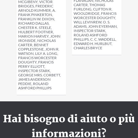
FLANAGAN, NICHOLAS
MCGIBENY, VICTOR
CARTER, THOMAS
BRIDGES, FREDERIC
FURLONG, CLIFTON R.
ARNOLD KUMMER, A.
WOOLDRIDGE, FRANCIS
FRANK PINKERTON,
WORCESTER DOUGHTY,
FRANKLIN W. DIXON,
WILL LEVINREW, O. S.
RICHARD DALLAS,
ADAMS, JOHN EYERMAN,
CHESTER K. STEELE,
INSPECTOR STARK,
HULBERT FOOTNER,
ROLAND ASHFORD
MARION HARVEY, JOHN
PHILLIPS, C. C. WADDELL,
IRONSIDE, NICHOLAS
EDWARD H. HURLBUT,
CARTER, BENNET
CHARLES BRYCE
COPPLESTONE, JOHN R.
WATSON, LILY A. LONG,
FRANCIS WORCESTER
DOUGHTY, FRANCIS
PERRY ELLIOTT,
INSPECTOR STARK,
GEORGE MRS. CORBETT,
JAMES ANDERSON
PEDDIE, ROLAND
ASHFORD PHILLIPS
Hai bisogno di aiuto o più
informazioni?