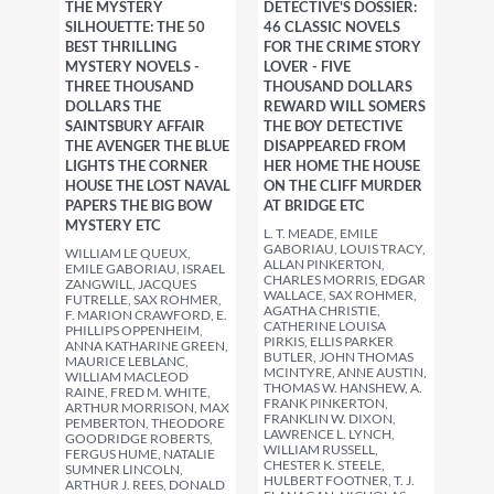
THE MYSTERY
DETECTIVE'S DOSSIER:
SILHOUETTE: THE 50
46 CLASSIC NOVELS
BEST THRILLING
FOR THE CRIME STORY
MYSTERY NOVELS -
LOVER - FIVE
THREE THOUSAND
THOUSAND DOLLARS
DOLLARS THE
REWARD WILL SOMERS
SAINTSBURY AFFAIR
THE BOY DETECTIVE
THE AVENGER THE BLUE
DISAPPEARED FROM
LIGHTS THE CORNER
HER HOME THE HOUSE
HOUSE THE LOST NAVAL
ON THE CLIFF MURDER
PAPERS THE BIG BOW
AT BRIDGE ETC
MYSTERY ETC
L. T. MEADE, EMILE
GABORIAU, LOUIS TRACY,
WILLIAM LE QUEUX,
ALLAN PINKERTON,
EMILE GABORIAU, ISRAEL
CHARLES MORRIS, EDGAR
ZANGWILL, JACQUES
WALLACE, SAX ROHMER,
FUTRELLE, SAX ROHMER,
AGATHA CHRISTIE,
F. MARION CRAWFORD, E.
CATHERINE LOUISA
PHILLIPS OPPENHEIM,
PIRKIS, ELLIS PARKER
ANNA KATHARINE GREEN,
BUTLER, JOHN THOMAS
MAURICE LEBLANC,
MCINTYRE, ANNE AUSTIN,
WILLIAM MACLEOD
THOMAS W. HANSHEW, A.
RAINE, FRED M. WHITE,
FRANK PINKERTON,
ARTHUR MORRISON, MAX
FRANKLIN W. DIXON,
PEMBERTON, THEODORE
LAWRENCE L. LYNCH,
GOODRIDGE ROBERTS,
WILLIAM RUSSELL,
FERGUS HUME, NATALIE
CHESTER K. STEELE,
SUMNER LINCOLN,
HULBERT FOOTNER, T. J.
ARTHUR J. REES, DONALD