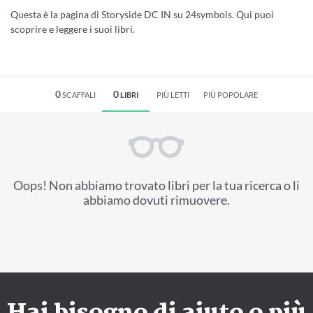
Questa è la pagina di Storyside DC IN su 24symbols. Qui puoi
scoprire e leggere i suoi libri.
0
0
SCAFFALI
LIBRI
PIÙ LETTI
PIÙ POPOLARE
Oops! Non abbiamo trovato libri per la tua ricerca o li
abbiamo dovuti rimuovere.