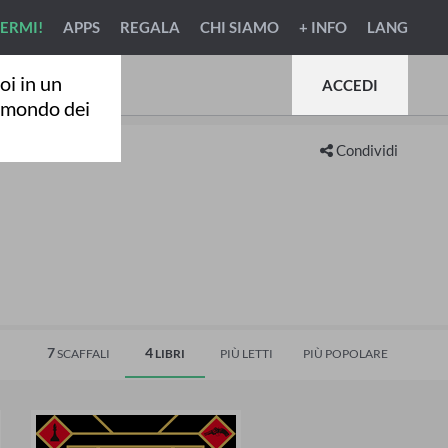
VERMI!
APPS
REGALA
CHI SIAMO
+ INFO
LANG
oi in un
ACCEDI
l mondo dei
Condividi
7
4
SCAFFALI
LIBRI
PIÙ LETTI
PIÙ POPOLARE