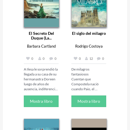
El Secreto Del
El siglo del milagro
Duque (La...
Barbara Cartland
Rodrigo Costoya
0
0
0
0
12
0
A Ilesa le sorprendió la 
De milagros 
llegada a su casa de su 
fantasiosos

hermanastra Doreen 
Cuentan que 
luego de años de 
Compostela nació 
ausencia, indiferencia 
cuando Paio, el 
y silencio.

eremita, fue guiado 
Doreen pretendía 
por unas luminarias 
Mostra libro
Mostra libro
casarse con el Duque 
misteriosas hasta la 
de Mounteheron y lo 
tumba del apóstol 
había citado con el 
Santiago. De ahí el 
pretexto de mostrarle 
nombre de Campus 
unos cuadros de su 
Stellae. Y también que 
Padre y así evitar que el 
el rey Alfonso II fue el 