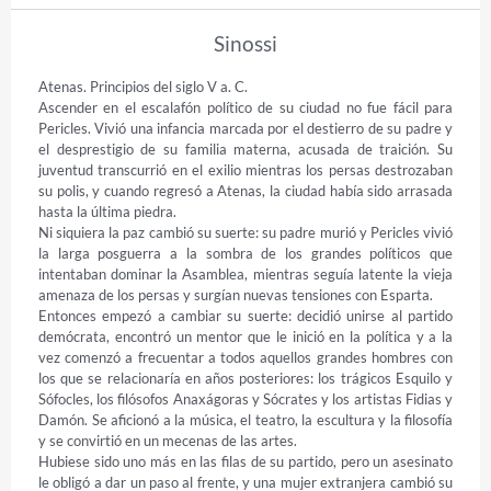
Sinossi
Atenas. Principios del siglo V a. C. 

Ascender en el escalafón político de su ciudad no fue fácil para 
Pericles. Vivió una infancia marcada por el destierro de su padre y 
el desprestigio de su familia materna, acusada de traición. Su 
juventud transcurrió en el exilio mientras los persas destrozaban 
su polis, y cuando regresó a Atenas, la ciudad había sido arrasada 
hasta la última piedra.

Ni siquiera la paz cambió su suerte: su padre murió y Pericles vivió 
la larga posguerra a la sombra de los grandes políticos que 
intentaban dominar la Asamblea, mientras seguía latente la vieja 
amenaza de los persas y surgían nuevas tensiones con Esparta.

Entonces empezó a cambiar su suerte: decidió unirse al partido 
demócrata, encontró un mentor que le inició en la política y a la 
vez comenzó a frecuentar a todos aquellos grandes hombres con 
los que se relacionaría en años posteriores: los trágicos Esquilo y 
Sófocles, los filósofos Anaxágoras y Sócrates y los artistas Fidias y 
Damón. Se aficionó a la música, el teatro, la escultura y la filosofía 
y se convirtió en un mecenas de las artes.

Hubiese sido uno más en las filas de su partido, pero un asesinato 
le obligó a dar un paso al frente, y una mujer extranjera cambió su 