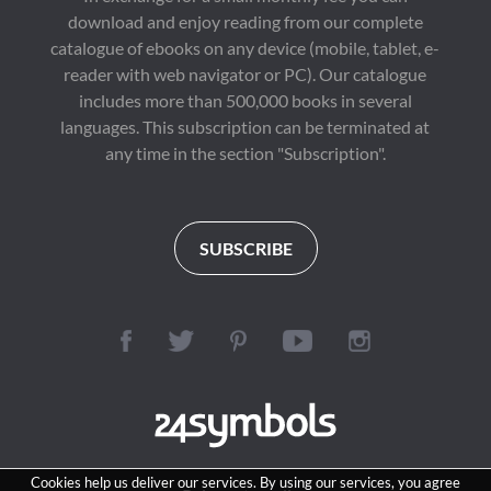
peligroso: 
download and enjoy reading from our complete
autosuficiente, 
catalogue of ebooks on any device (mobile, tablet, e-
indomable y ya no 
dispuesta a suplicar 
reader with web navigator or PC). Our catalogue
aceptación a un rey 
includes more than 500,000 books in several
que la descartó con 
languages. This subscription can be terminated at
tanta 
facilidad. Cuando el 
any time in the section "Subscription".
destino los pone cara a 
cara de nuevo, el Rey 
Alfa finalmente ve lo 
que su rechazo creó. 
La compañera a la que 
SUBSCRIBE
echó ya no espera. Ya 
no se arrodilla. Y el 
vínculo que intentó 
negar sigue ardiendo, 
ahora alimentado por 
la culpa, el poder y 
todo aquello que ya no 
puede controlar. Para 
reclamar su trono, el 
Rey Alfa debe 
enfrentarse a la 
compañera a la que 
Cookies help us deliver our services. By using our services, you agree
traicionó y aceptar las 