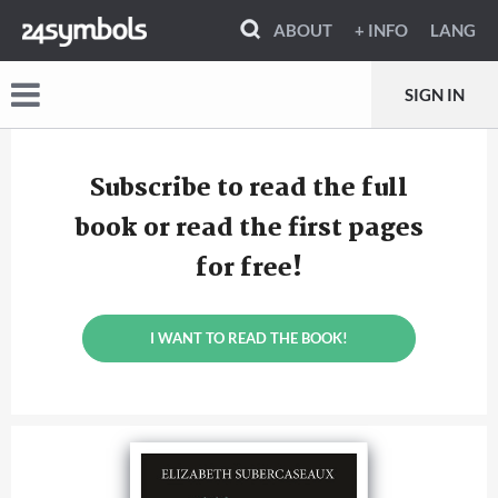
ABOUT
+ INFO
LANG
SIGN IN
Subscribe to read the full
book or read the first pages
for free!
I WANT TO READ THE BOOK!