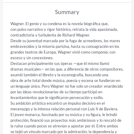
Summary
Wagner. El genio y su condena es la novela biográfica que,

con pulso narrativo y rigor histórico, retrata la vida apasionada,

contradictoria y turbulenta de Richard Wagner.

Desde su juventud marcada por la fuga de acreedores, los mares

embravecidos y la miseria parisina, hasta su consagración en los

grandes teatros de Europa, Wagner vivió como componía: con

exceso y sin concesiones.

Destacan principalmente sus óperas —que él mismo llamó

dramas musicales— en las que, a diferencia de otros compositores,

asumió también el libreto y la escenografía, buscando una

obra de arte total donde música, poesía y escena se fundieran en

un lenguaje único. Pero Wagner no fue solo un creador: enardecido

por las ideas revolucionarias de su tiempo participó en

levantamientos que le significaron persecución y exilio.

Su ambición artística encontró un impulso decisivo en el

mecenazgo y la intensa relación personal con Luis II de Baviera.

El joven monarca, fascinado por su música y su figura, le brindó

protección, financió sus proyectos más ambiciosos y lo rescató de

la ruina cuando pocos se atrevían a apostar por él. Entre ambos

se tejió un vínculo marcado por la admiración, la dependencia y
