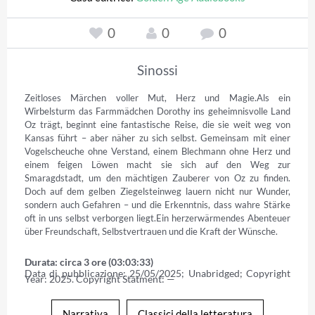
0
0
0
Sinossi
Zeitloses Märchen voller Mut, Herz und Magie.Als ein 
Wirbelsturm das Farmmädchen Dorothy ins geheimnisvolle Land 
Oz trägt, beginnt eine fantastische Reise, die sie weit weg von 
Kansas führt – aber näher zu sich selbst. Gemeinsam mit einer 
Vogelscheuche ohne Verstand, einem Blechmann ohne Herz und 
einem feigen Löwen macht sie sich auf den Weg zur 
Smaragdstadt, um den mächtigen Zauberer von Oz zu finden. 
Doch auf dem gelben Ziegelsteinweg lauern nicht nur Wunder, 
sondern auch Gefahren – und die Erkenntnis, dass wahre Stärke 
oft in uns selbst verborgen liegt.Ein herzerwärmendes Abenteuer 
über Freundschaft, Selbstvertrauen und die Kraft der Wünsche.
Durata: circa 3 ore (03:03:33)
Data di pubblicazione: 25/05/2025; Unabridged; Copyright 
Year: 2025. Copyright Statment: —
Narrativa
Classici della letteratura