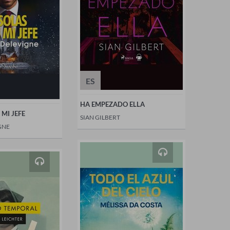
ES
HA EMPEZADO ELLA
MI JEFE
SIAN GILBERT
GNE