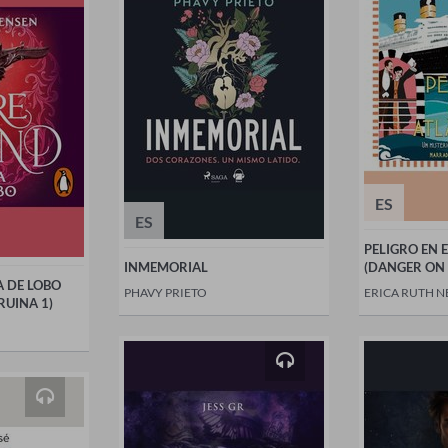
ES
ES
PELIGRO EN 
INMEMORIAL
(DANGER ON 
 DE LOBO
PHAVY PRIETO
ERICA RUTH 
RUINA 1)