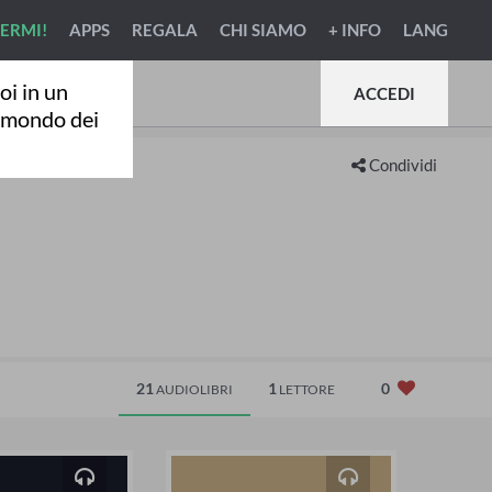
VERMI!
APPS
REGALA
CHI SIAMO
+ INFO
LANG
oi in un
ACCEDI
l mondo dei
Condividi
21
1
0
AUDIOLIBRI
LETTORE