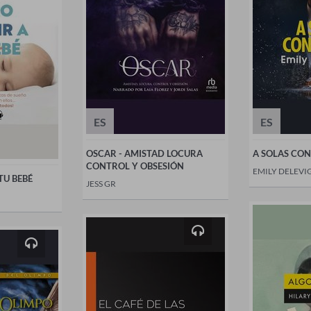
ES
ES
OSCAR - AMISTAD LOCURA
A SOLAS CON 
CONTROL Y OBSESIÓN
EMILY DELEVI
TU BEBÉ
JESS GR