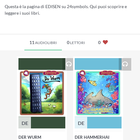
Questa è la pagina di EDISEN su 24symbols. Qui puoi scoprire e
leggere i suoi libri.
11
0
0
AUDIOLIBRI
LETTORI
DE
DE
DER WURM
DER HAMMERHAI