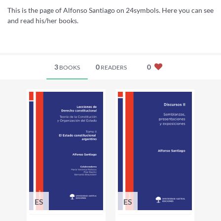
This is the page of Alfonso Santiago on 24symbols. Here you can see
and read his/her books.
3
0
0
BOOKS
READERS
ES
ES