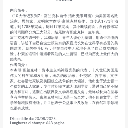
内容简介：

《10大传记系列7：富兰克林自传·活出无限可能》为美国著名政
治家、思想家、发明家本杰明·富兰克林所作。自传从1771年动
笔，到1788年完成，历时17年完成，其中断续两次，自传按续写
的时间顺序分为三大部分。结尾附有富兰克林一生年表。

富兰克林在该书中，以和后辈、青年人谈心为基调，用通俗易懂的
语言，讲述了自己自波士顿贫穷的家庭成长为在世界享有盛誉的美
国建国元勋的奋斗历程，他在自传中无私地分享了自己成功的经
验，朴素的话语中蕴涵着深刻的人生哲理，已成为历史上最伟大的
励志书。

作者简介：

本杰明·富兰克林：资本主义精神最完美的代表，十八世纪美国最
伟大的科学家和发明家，著名的政治家、外交家、哲学家、文学
家、社会活动家以及美国独立战争的伟大领袖。他出生于波士顿一
个贫苦的工人家庭，少年时期辍学成为印刷学徒，通过自己的不懈
努力和奋斗，逐渐在出版界及文学界崭露头角，最终成长为在世界
享有声誉的伟人。富兰克林可以说是一名全才，他不但在文学、哲
学等领域很有造诣，并且热衷于公益事业及政治，在自然科学领域
也很有成就。
Disponibile da: 20/08/2025.
Lunghezza di stampa: 643 pagine.