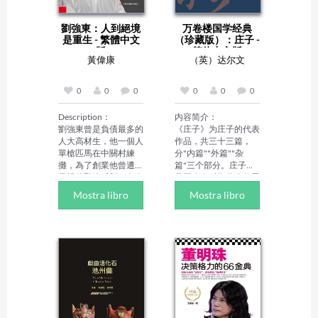
睫的剿匪任务，这让陈
wartime strife, born a 
俊超抉择艰难、举棋不
girl in a culture that 
劉強東：人到絕境
万卷楼国学经典
定，且看陈俊超等人如
values males, and later 
是重生 - 繁體中文
（珍藏版）：庄子 -
何与敌人周旋，并顺利
found herself in a 
版
简体中文版
完成剿匪任务。
marriage filled with 
黃偉康
（英）达尔文
ridicule and abuse with 
two young children to 
care for. By learning to 
0
0
0
0
0
0
seek, recognize, and 
heed God's voice, she 
Description：

内容简介：

was able to welcome 
劉強東曾是負債最多的
《庄子》为庄子的代表
the abundance that 
人大高材生，他一個人
作品，共三十三篇，
God offered: a life of 
單槍匹馬在中關村練
分"内篇""外篇""杂
spiritual riches, 
攤，為了創業他曾遭到
篇"三个部分。庄子是
financial abundance, 
母親的堅決反對、女友
我国先秦时期伟大的思
exuberant health, and 
的負氣離去，但他還是
想家、哲学家、文学
Mostra libro
Mostra libro
loving relationships. 
執著堅持自己創業的選
家。《庄子》中的文章
All of this came about, 
擇，並最終在電子商務
具有浓厚的浪漫色彩，
not because of any 
這塊領地上殺出一條血
想象力强，文笔变化多
exceptional qualities of 
路來，書寫了電商行業
端并采用寓言故事的形
her own, but because 
的傳奇。在本書中，作
式，富含幽默讽刺的意
God is Good.
者深入全面地剖析劉強
味，名篇有《逍遥游》
東不同於常人的商業信
《齐物论》等，对后世
念、思想和策略，以及
文学有很大的影响。该
他和團隊非凡的創新能
作品也是中国古代典籍
力，解開在不賺錢的電
中的瑰宝，在中国文学