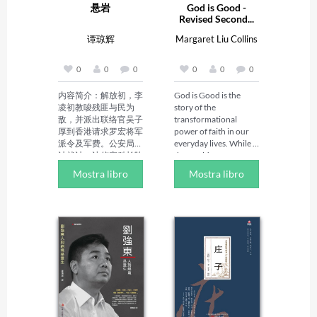
悬岩
God is Good -
Revised Second...
谭琼辉
Margaret Liu Collins
0
0
0
0
0
0
内容简介：解放初，李
God is Good is the 
凌初教唆残匪与民为
story of the 
敌，并派出联络官吴子
transformational 
厚到香港请求罗宏将军
power of faith in our 
派令及军费。公安局将
everyday lives. While 
计就计，让侦察科长陈
the world portrays 
俊超以特派员身份与李
God as wrathful and 
Mostra libro
Mostra libro
凌初的线人接头，通过
scolding, our Heavenly 
各种渠道及权谋争斗后
Father is the most 
取得了李凌初的信任并
loving kind of father. 
将其一网打尽。任务中
He wants for all of His 
陈俊超负伤住院，爱人
children to live in 
蒋少萍前来探访。二人
safety, joy, health, and 
感情更胜从前，两情相
prosperity, free of 
悦难以自控。陈俊超为
worry, sickness, and 
了与蒋少萍结婚，甚至
sorrow.  

不惜与公安局黄立民发
﻿Margaret Liu Collins 
生冲突。一边是自己所
was born in China 
爱之人，一边是迫在眉
during a time of 