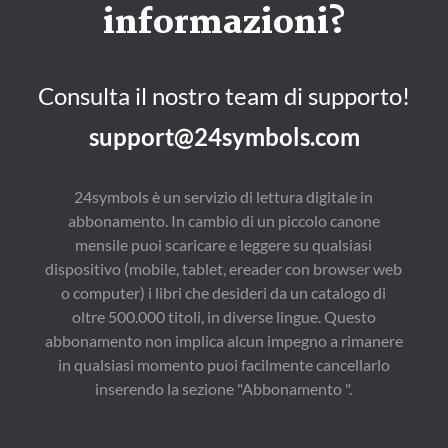
陽縣人，本科學歷，
持行业龙头地位，除了
informazioni?
学的哲学，哲学的文
1981年7月參加工作，
高品质的产品外，建立
学"。据传，又尝隐居
1991年5月加入中國共
了一套独立完善的、符
南华山，故唐玄宗天宝
產黨。現任池州市文化
合中国市场实际的在空
初，诏封庄周为南华真
廣電新聞出版局書記、
调行业被誉为"格力模
人，称其著书《庄子》
局長。
式"的营销战略。
Consulta il nostro team di supporto!
为《南华真经》。
support@24symbols.com
24symbols è un servizio di lettura digitale in
abbonamento. In cambio di un piccolo canone
mensile puoi scaricare e leggere su qualsiasi
dispositivo (mobile, tablet, ereader con browser web
o computer) i libri che desideri da un catalogo di
oltre 500.000 titoli, in diverse lingue. Questo
abbonamento non implica alcun impegno a rimanere
in qualsiasi momento puoi facilmente cancellarlo
inserendo la sezione "Abbonamento ".