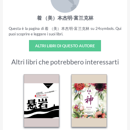
着 （美）本杰明·富兰克林
Questa è la pagina di 着 （美）本杰明·富兰克林 su 24symbols. Qui
puoi scoprire e leggere i suoi libri.
ALTRI LIBRI DI QUESTO AUTORE
Altri libri che potrebbero interessarti