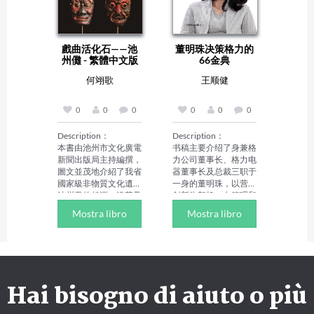
商行業跳出不死謎局的
史上占据举足轻重的位
秘訣，解密劉強東的傳
置。

奇人生、經營理念和商
作者简介：

業智慧。帶領讀者一起
庄子（约前369－前
戲曲活化石——池
董明珠决策格力的
破解京東和劉強東成功
286），战国中期哲学
州儺 - 繁體中文版
66金典
的內在秘訣。
家，庄氏，名周，字子
休（一作子沐)，汉
何翊歌
王顺健
族，蒙（今安徽蒙城，
又说河南商丘、山东东
明）人。是我国先秦
0
0
0
0
0
0
（战国）时期伟大的思
想家、哲学家、和文学
Description：

Description：

家。庄子原系楚国公
本書由池州市文化廣電
书稿主要介绍了身兼格
族，楚庄王后裔，后因
新聞出版局主持編撰，
力公司董事长、格力电
乱迁至宋国，是道家学
圖文並茂地介紹了我省
器董事长及总裁三职于
说的主要创始人。与道
國家級非物質文化遺產
一身的董明珠，以营销
家始祖老子并称为"老
池州儺的起源、沿革及
创新为契机，在管理和
庄"，他们的哲学思想
現狀。書中收錄了大量
人才组织上大胆采用新
Mostra libro
Mostra libro
体系，被思想学术界尊
流傳至今的儺祭、儺
思维，进行技术创新、
为"老庄哲学"，然文采
儀、儺俗以及大量的儺
营销创新、管理创新、
更胜老子。代表作《庄
戲文與儺面具，具有豐
人才组织创新，将格力
子》被尊崇者演绎出多
富的文獻價值。

电器发展为"世界名
种版本，名篇有《逍遥
Author Biography：

牌"和"中国空调行业标
游》、《齐物论》等，
何建民 主編                  何
志性品牌"。在短短的
Hai bisogno di aiuto o più
庄子主张"天人合
建民，男，1962年3月
20多年间，带领格力
一"和"清静无为"。他
出生，漢族，安徽省青
迅速发展壮大并继续保
的作品被人称之为"文