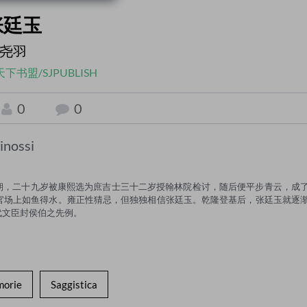
张廷玉
尧羽
天下书盟/SJPUBLISH
0
0
inossi
雍乾三朝，二十九岁被康熙选为庶吉士三十二岁授翰林院检讨，随后便平步青云，成
官场上如鱼得水。雍正性猜忌，但独独相信张廷玉。乾隆登基后，张廷玉就逐
代文臣封侯伯之先例。
morie
Saggistica