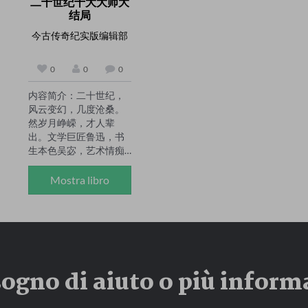
二十世纪十大大师大
在对待政商关系上他坚
本历史，对一些历史事
结局
持"官之所求，商无所
件有着独特的见解，近
退"的法则，在生意场中
段时间一直致力于日本
今古传奇纪实版编辑部
他又秉承"人弃我取，人
历史的研究中。
需我予"的理念，虽逢乱
0
0
0
世，却如鱼得水，涉足
各行各业，吃遍政商两
内容简介：二十世纪，
界。终成一代钱王。

风云变幻，几度沧桑。
翻开本书，了解王炽从
然岁月峥嵘，才人辈
草根到钱王的奋斗传
出。文学巨匠鲁迅，书
奇！

生本色吴宓，艺术情痴
作者简介：

徐悲鸿，天才巨擘郭沫
萧盛，本名尹宣韩，浙
若，建筑泰斗梁思成，
Mostra libro
江宁波人，曾任北京某
晚成大器齐白石，一代
图书公司策划编辑、报
宗师胡适，艺坛翘楚梅
纸编辑，现为中国写手
兰芳，画坛大师张大
之家网站创办人，自由
千，扣歌行板阿炳……如
撰稿人，已出版《大秦
此冠绝一世之大家，不
宣太后：芈氏传奇》、
胜枚举，或画绘精妙，
《兰陵王传》、《师任
sogno di aiuto o più inform
或潜心治学，或苦吟成
堂》等多部畅销历史小
戏，或风流多情……其人
说。

品才艺，令人击节称