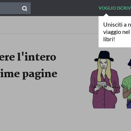
VOGLIO ISCRI
Unisciti a n
viaggio ne
libri!
ere l'intero
prime pagine