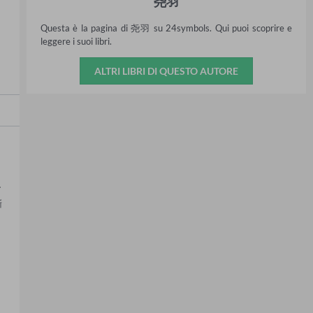
尧羽
Questa è la pagina di 尧羽 su 24symbols. Qui puoi scoprire e
leggere i suoi libri.
ALTRI LIBRI DI QUESTO AUTORE
了
渐