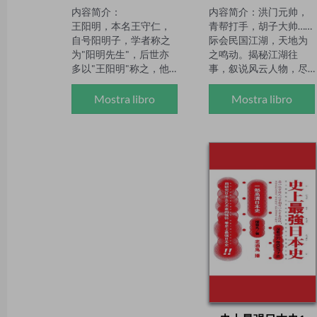
内容简介：

内容简介：洪门元帅，
王阳明，本名王守仁，
青帮打手，胡子大帅……
自号阳明子，学者称之
际会民国江湖，天地为
为"阳明先生"，后世亦
之鸣动。揭秘江湖往
多以"王阳明"称之，他
事，叙说风云人物，尽
是明代的思想家、文学
是鲜为人知的历史。作
家、哲学家、军事家。
者简介：无边落墨，原
Mostra libro
Mostra libro
本书是一部内容详实、
名吴安宁，是《中华传
史料丰富的传记文学，
奇·大历史》的主编。他
记述了王阳明的文韬武
在期刊上发表过文章百
略、学术学说、哲学思
余篇，作品见于《杂文
想、教育理念以及秉
报》、《青年博览》、
持"致良知"、"心即
《杂文选刊》、《文史
理"、"知行合一"、"知易
知识》、《中国故事》
行难"处世为人的态度，
等，编著出版过《民国
展现了王阳明从一名不
九大奇案》、《北洋军
谙世事的不羁少年成长
阀真相》、《晚清重
为一代圣贤的曲折历
臣》等历史纪实作品。
程，塑造了王阳明这位
全能圣才的光辉形象。

作者简介：

富杰，大学教师，畅销