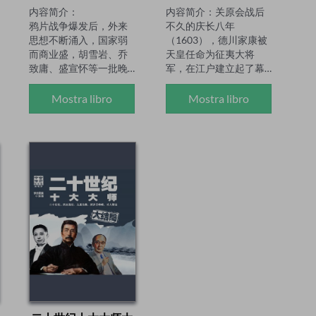
内容简介：

内容简介：关原会战后
鸦片战争爆发后，外来
不久的庆长八年
思想不断涌入，国家弱
（1603），德川家康被
而商业盛，胡雪岩、乔
天皇任命为征夷大将
致庸、盛宣怀等一批晚
军，在江户建立起了幕
清巨商强势登陆历史舞
府。另一方面，已经感
台，然而在众多的商人
觉到了重重危机的丰臣
Mostra libro
Mostra libro
之中，却没有一人可与
家，也在以淀夫人为首
他相比，他被李鸿章誉
的核心集团的带领下进
为是清廷的国库，被老
行了各种抵抗，无论是
百姓称之为钱王，被
消极的或是积极的，大
《时代周刊》列为19世
家都希望能够将已故太
纪末全球第四大富豪，
阁丰臣秀吉的丰功伟业
他就是中国历史上唯一
好好地守护到底。于
的一位一品红顶商人——
是，一场东西决战又将
王炽。

拉开帷幕。而胜利女神
他用一根扁担挑着货物
这次又将站在谁的那一
贩卖做起，而后在乱世
边？是东边还是西边？
中组织马帮，在中国古
是巨人还是阪神？作者
老的茶马古道上，用他
简介：很早之前就开始
的机智和勇敢，于川滇
接触日本文化，喜欢战
之间闯出了一片天地。
国之后的中世、近代日