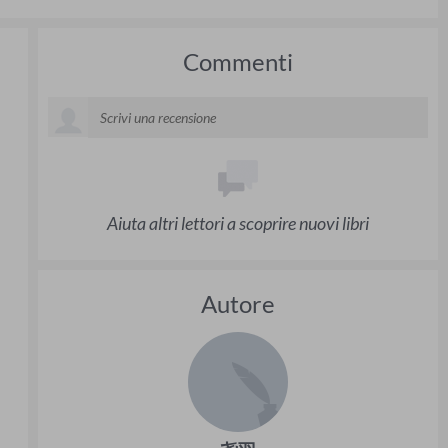
Commenti
Aiuta altri lettori a scoprire nuovi libri
Autore