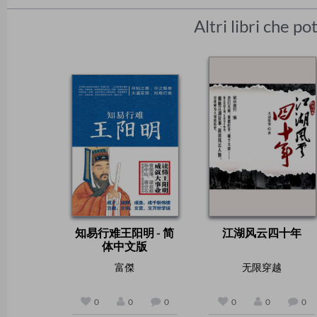
Altri libri che p
知易行难王阳明 - 简
江湖风云四十年
体中文版
富傑
无限穿越
0
0
0
0
0
0