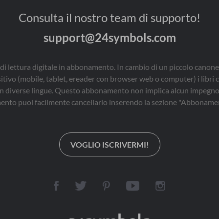
《大清钱王》系列（四
叹。更有甚者，矢志不
部）是其耗时三年创作
Consulta il nostro team di supporto!
渝，上下求索，启民族
而成的百万文字大作，
之魂灵，立千秋之伟
重磅推出！
support@24symbols.com
业。生前身后，盖棺论
定，空谷足音，世纪绝
响。英名誉世千古传，
拈花一笑万山横。
di lettura digitale in abbonamento. In cambio di un piccolo canone
sitivo (mobile, tablet, ereader con browser web o computer) i libri 
i, in diverse lingue. Questo abbonamento non implica alcun impegno 
nto puoi facilmente cancellarlo inserendo la sezione "Abbonamen
VOGLIO ISCRIVERMI!