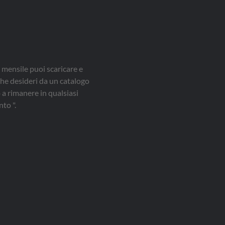
 mensile puoi scaricare e
che desideri da un catalogo
a rimanere in qualsiasi
to ".