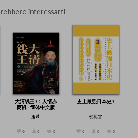
otrebbero interessarti
大清钱王3：人情亦
史上最强日本史3
商机 - 简体中文版
萧萧
樱栀雪
0
0
0
0
0
0