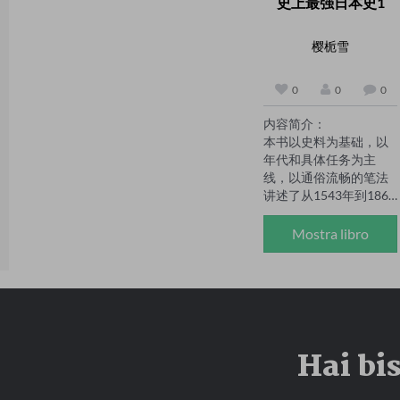
史上最强日本史1
书作者。主修历史专
业，爱好文学写作，业
余时间研究明清历史，
樱栀雪
致力于为古代名人作
传，其史学渊博，文笔
0
0
0
细腻。现已出版多部著
作。
内容简介：

本书以史料为基础，以
年代和具体任务为主
线，以通俗流畅的笔法
讲述了从1543年到1868
年这三百多年间日本的
战国乱世。第一部是从
Mostra libro
德川家康的出生开始写
起，直到日本被丰臣秀
吉统一为止，叙述了德
川家康从一介人质的身
份起家，其奋斗过程中
最为坚苦卓绝的人生岁
Hai bi
月。在讲述人物跌宕起
伏命运的同时，更严密
地揭示了日本战国史上