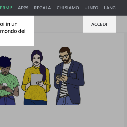
VERMI!
APPS
REGALA
CHI SIAMO
+ INFO
LANG
oi in un
ACCEDI
l mondo dei