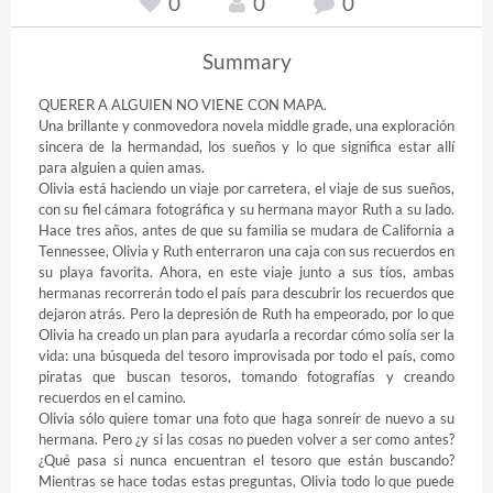
0
0
0
Summary
QUERER A ALGUIEN NO VIENE CON MAPA.

Una brillante y conmovedora novela middle grade, una exploración 
sincera de la hermandad, los sueños y lo que significa estar allí 
para alguien a quien amas.

Olivia está haciendo un viaje por carretera, el viaje de sus sueños, 
con su fiel cámara fotográfica y su hermana mayor Ruth a su lado. 
Hace tres años, antes de que su familia se mudara de California a 
Tennessee, Olivia y Ruth enterraron una caja con sus recuerdos en 
su playa favorita. Ahora, en este viaje junto a sus tíos, ambas 
hermanas recorrerán todo el país para descubrir los recuerdos que 
dejaron atrás. Pero la depresión de Ruth ha empeorado, por lo que 
Olivia ha creado un plan para ayudarla a recordar cómo solía ser la 
vida: una búsqueda del tesoro improvisada por todo el país, como 
piratas que buscan tesoros, tomando fotografías y creando 
recuerdos en el camino.

Olivia sólo quiere tomar una foto que haga sonreír de nuevo a su 
hermana. Pero ¿y si las cosas no pueden volver a ser como antes? 
¿Qué pasa si nunca encuentran el tesoro que están buscando? 
Mientras se hace todas estas preguntas, Olivia todo lo que puede 