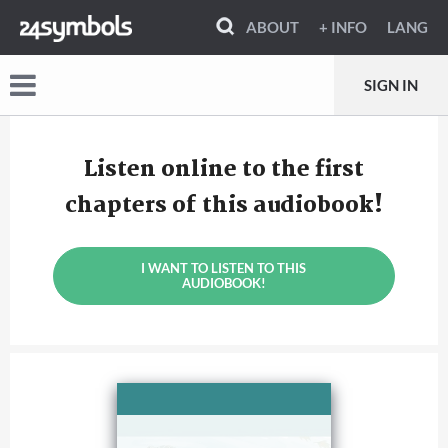
ABOUT
+ INFO
LANG
SIGN IN
Listen online to the first
chapters of this audiobook!
I WANT TO LISTEN TO THIS
AUDIOBOOK!