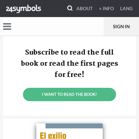
ABOUT
+ INFO
LANG
SIGN IN
Subscribe to read the full
book or read the first pages
for free!
I WANT TO READ THE BOOK!