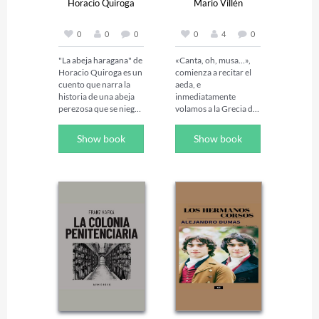
Horacio Quiroga
Mario Villén
0
0
0
0
4
0
"La abeja haragana" de 
«Canta, oh, musa…», 
Horacio Quiroga es un 
comienza a recitar el 
cuento que narra la 
aeda, e 
historia de una abeja 
inmediatamente 
perezosa que se niega 
volamos a la Grecia de 
a trabajar junto a sus 
la antigüedad. Allí, 
compañeras en la 
donde la leyenda, el 
Show book
Show book
colmena. A medida 
mito y la historia se 
que las otras abejas 
difuminan, Homero 
laboriosas recolectan 
nos recibe en la 
néctar y polen para 
llanura.

mantener la colmena, 
la abeja haragana 
Helena de Esparta, 
prefiere disfrutar de la 
bella entre todas las 
ociosidad y el 
mujeres, ha sido 
descanso. Sin 
raptada por Paris, 
embargo, su actitud 
príncipe troyano. 
egoísta y su falta de 
Menelao, como esposo 
contribución 
y rey, promete 
comienzan a afectar a 
venganza, y pronto los 
la comunidad de 
ejércitos aqueos, 
abejas, causando 
comandados por su 