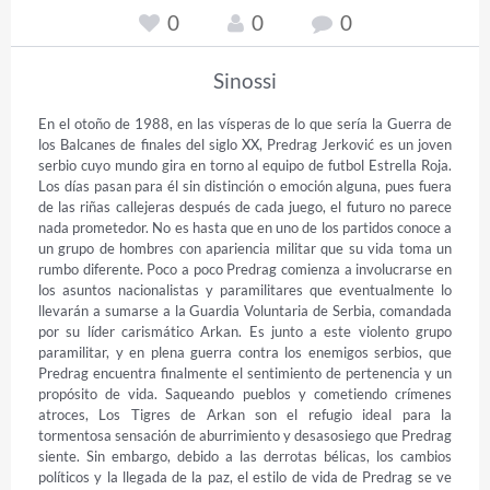
0
0
0
Sinossi
En el otoño de 1988, en las vísperas de lo que sería la Guerra de 
los Balcanes de finales del siglo XX, Predrag Jerković es un joven 
serbio cuyo mundo gira en torno al equipo de futbol Estrella Roja. 
Los días pasan para él sin distinción o emoción alguna, pues fuera 
de las riñas callejeras después de cada juego, el futuro no parece 
nada prometedor. No es hasta que en uno de los partidos conoce a 
un grupo de hombres con apariencia militar que su vida toma un 
rumbo diferente. Poco a poco Predrag comienza a involucrarse en 
los asuntos nacionalistas y paramilitares que eventualmente lo 
llevarán a sumarse a la Guardia Voluntaria de Serbia, comandada 
por su líder carismático Arkan. Es junto a este violento grupo 
paramilitar, y en plena guerra contra los enemigos serbios, que 
Predrag encuentra finalmente el sentimiento de pertenencia y un 
propósito de vida. Saqueando pueblos y cometiendo crímenes 
atroces, Los Tigres de Arkan son el refugio ideal para la 
tormentosa sensación de aburrimiento y desasosiego que Predrag 
siente. Sin embargo, debido a las derrotas bélicas, los cambios 
políticos y la llegada de la paz, el estilo de vida de Predrag se ve 