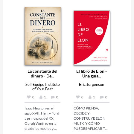
La constante del
El libro de Elon -
dinero - De...
Una guía...
Self Equipo Institute
Eric Jorgenson
of Your Best
0
1
0
0
1
0
Isaac Newton en el 
CÓMO PIENSA, 
siglo XVII, Henry Ford 
DECIDE Y 
a principios del XX, 
CONSTRUYE ELON 
Oprah Winfrey en la 
MUSK, Y CÓMO 
era de los medios y 
PUEDES APLICAR TÚ 
Elon Musk en la 
SU MENTALIDAD
