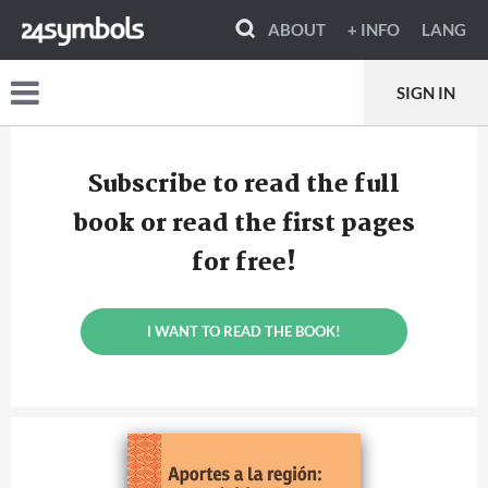
ABOUT
+ INFO
LANG
SIGN IN
Subscribe to read the full
book or read the first pages
for free!
I WANT TO READ THE BOOK!