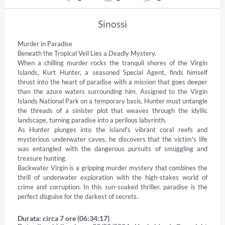
Sinossi
Murder in Paradise 

Beneath the Tropical Veil Lies a Deadly Mystery. 

When a chilling murder rocks the tranquil shores of the Virgin 
Islands, Kurt Hunter, a seasoned Special Agent, finds himself 
thrust into the heart of paradise with a mission that goes deeper 
than the azure waters surrounding him. Assigned to the Virgin 
Islands National Park on a temporary basis, Hunter must untangle 
the threads of a sinister plot that weaves through the idyllic 
landscape, turning paradise into a perilous labyrinth. 

As Hunter plunges into the island's vibrant coral reefs and 
mysterious underwater caves, he discovers that the victim's life 
was entangled with the dangerous pursuits of smuggling and 
treasure hunting. 

Backwater Virgin is a gripping murder mystery that combines the 
thrill of underwater exploration with the high-stakes world of 
crime and corruption. In this sun-soaked thriller, paradise is the 
perfect disguise for the darkest of secrets.
Durata: circa 7 ore (06:34:17)