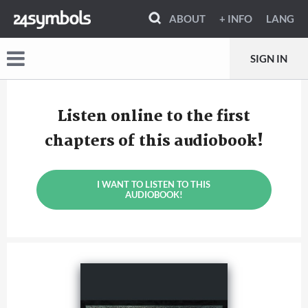
ABOUT
+ INFO
LANG
SIGN IN
Listen online to the first
chapters of this audiobook!
I WANT TO LISTEN TO THIS
AUDIOBOOK!