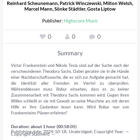
Reinhard Scheunemann
,
Patrick Winczewski
,
Milton Welsh
,
Marcel Mann
,
Sönke Städtler
,
Gosta Liptow
Publisher:
Highscore Music
0
0
0
Summary
Victor Frankenstein und Nikola Tesla sind auf der Suche nach der 
verschwundenen Theodora Sachs. Dabei geraten sie in die Hände 
einer Nachbarschaftswache, die es sich zur Aufgabe gemacht hat, 
die Identität aller Fremden im Viertel zu überprüfen. 
Währenddessen muss Robur einsehen, dass es zu keiner 
Zusammenarbeit mit Theodora Sachs kommen wird. Gegen ihren 
Willen schließt er sie mit Gewalt an seine Maschine an, mit deren 
Hilfe er ihre Gedanken lesen kann. Wird Robur nun von 
Frankensteins Plänen erfahren?
Duration: about 1 hour (00:58:05)
Publishing date: 2024-10-18; Unabridged; Copyright Year: — 
Copyright Statment: —