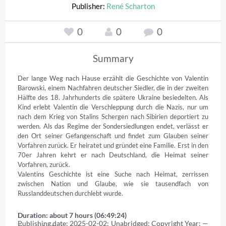
Publisher:
René Scharton
0
0
0
Summary
Der lange Weg nach Hause erzählt die Geschichte von Valentin 
Barowski, einem Nachfahren deutscher Siedler, die in der zweiten 
Hälfte des 18. Jahrhunderts die spätere Ukraine besiedelten. Als 
Kind erlebt Valentin die Verschleppung durch die Nazis, nur um 
nach dem Krieg von Stalins Schergen nach Sibirien deportiert zu 
werden. Als das Regime der Sondersiedlungen endet, verlässt er 
den Ort seiner Gefangenschaft und findet zum Glauben seiner 
Vorfahren zurück. Er heiratet und gründet eine Familie. Erst in den 
70er Jahren kehrt er nach Deutschland, die Heimat seiner 
Vorfahren, zurück. 

Valentins Geschichte ist eine Suche nach Heimat, zerrissen 
zwischen Nation und Glaube, wie sie tausendfach von 
Russlanddeutschen durchlebt wurde.
Duration: about 7 hours (06:49:24)
Publishing date: 2025-02-02; Unabridged; Copyright Year: — 