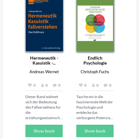
Hermeneutik -
Endlich
Kasuistik -...
Psychologie
verstehen -...
Andreas Wernet
Christoph Fuchs
0
0
0
0
0
0
Dieser Band widmet 
Tauche ein in die 
sich der Bedeutung 
faszinierende Welt der 
des Fallverstehens für 
Psychologie und 
die 
entdecke das 
erziehungswissenscha
verborgene Potenzial 
ftliche Forschung und 
deiner eigenen 
die pädagogische 
Psyche! "Endlich 
Show book
Show book
Praxis. Das Buch 
Psychologie 
veranschaulicht 
verstehen" ist der 