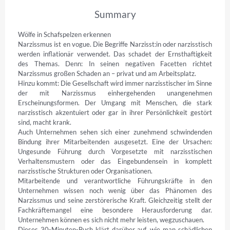
Summary
Wölfe in Schafspelzen erkennen

Narzissmus ist en vogue. Die Begriffe Narzisst:in oder narzisstisch 
werden inflationär verwendet. Das schadet der Ernsthaftigkeit 
des Themas. Denn: In seinen negativen Facetten richtet 
Narzissmus großen Schaden an – privat und am Arbeitsplatz.

Hinzu kommt: Die Gesellschaft wird immer narzisstischer im Sinne 
der mit Narzissmus einhergehenden unangenehmen 
Erscheinungsformen. Der Umgang mit Menschen, die stark 
narzisstisch akzentuiert oder gar in ihrer Persönlichkeit gestört 
sind, macht krank.

Auch Unternehmen sehen sich einer zunehmend schwindenden 
Bindung ihrer Mitarbeitenden ausgesetzt. Eine der Ursachen: 
Ungesunde Führung durch Vorgesetzte mit narzisstischen 
Verhaltensmustern oder das Eingebundensein in komplett 
narzisstische Strukturen oder Organisationen.

Mitarbeitende und verantwortliche Führungskräfte in den 
Unternehmen wissen noch wenig über das Phänomen des 
Narzissmus und seine zerstörerische Kraft. Gleichzeitig stellt der 
Fachkräftemangel eine besondere Herausforderung dar. 
Unternehmen können es sich nicht mehr leisten, wegzuschauen.

Dieses 30-Minuten-Buch klärt darüber auf, wie man schädlichen 