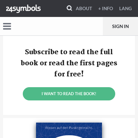
ABOUT
+ INFO
LANG
SIGN IN
Subscribe to read the full
book or read the first pages
for free!
I WANT TO READ THE BOOK!