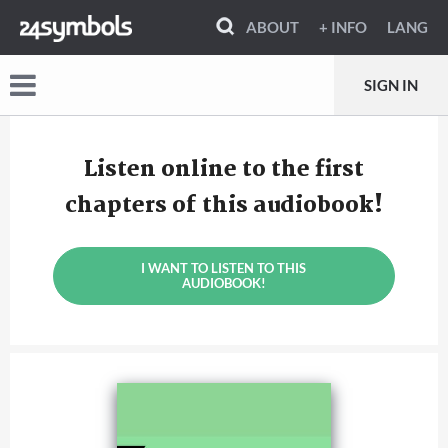
ABOUT
+ INFO
LANG
SIGN IN
Listen online to the first
chapters of this audiobook!
I WANT TO LISTEN TO THIS
AUDIOBOOK!