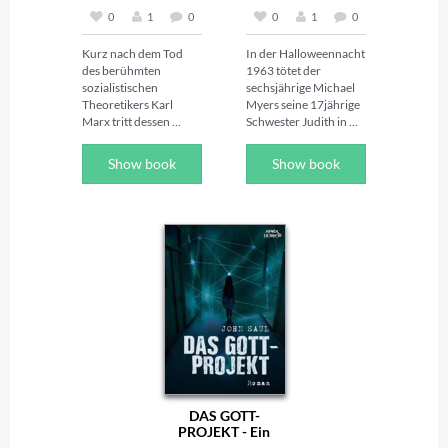
0
1
0
0
1
0
Kurz nach dem Tod 
In der Halloweennacht 
des berühmten 
1963 tötet der 
sozialistischen 
sechsjährige Michael 
Theoretikers Karl 
Myers seine 17jährige 
Marx tritt dessen 
Schwester Judith in 
Nachlassverwalter 
ihrem Haus in 
Friedrich Engels an 
Haddonfield in Illinois 
Show book
Show book
Sherlock Holmes 
mit einem 
heran und bittet ihn 
Küchenmesser, 
um Hilfe. Während die 
woraufhin er ins 
internationalen Gäste 
Smith’s-Grove-
zum Begräbnis nach 
Sanatorium 
London anreisen, 
eingeliefert wird. 

ereignen sich 
Im Alter von 21 Jahren 
mysteriöse Vorgänge, 
entkommt Myers am 
die in einem 
Vortag zu Halloween 
Showdown am 
aus dem Sanatorium 
Friedhof gipfeln.

und kehrt nach 
Über Jahre hinweg 
Haddonfield zurück, 
begleitete Dr. John H. 
wohin er von Dr. 
Watson seinen Freund 
Loomis, seinem 
und Kompagnon 
behandelnden 
DAS GOTT-
Sherlock Holmes bei 
Psychiater, verfolgt 
PROJEKT - Ein
der Aufklärung einer 
wird. Loomis ist 
Horror-Roman