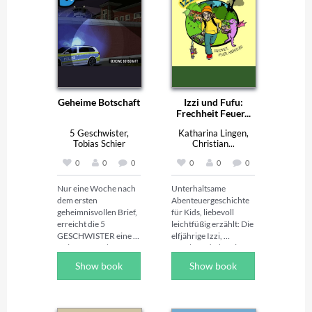
Geheime Botschaft
Izzi und Fufu:
Frechheit Feuer...
5 Geschwister,
Katharina Lingen,
Tobias Schier
Christian...
0
0
0
0
0
0
Nur eine Woche nach 
Unterhaltsame 
dem ersten 
Abenteuergeschichte 
geheimnisvollen Brief, 
für Kids, liebevoll 
erreicht die 5 
leichtfüßig erzählt: Die 
GESCHWISTER eine 
elfjährige Izzi, 
weitere Botschaft. 
Longboardfahrerin, 
Können die 
Schülerin und Teilzeit-
Show book
Show book
Geschwister dieses 
Detektivin, findet eines 
Mal Spuren oder 
Tages ein magisches 
Hinweise finden, die 
Paket vor ihrer 
ihnen etwas über den 
Haustür. Heraus 