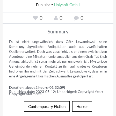
Publisher:
Holysoft GmbH
0
0
0
Summary
Es ist nicht ungewöhnlich, dass Götz Lewandowski seine 
Sammlung ägyptischer Antiquitäten auch aus zweifelhaften 
Quellen erweitert. Doch was geschieht, als er einem zwielichtigen 
Abenteuer eine Miniaturmumie, angeblich aus dem Grab Tut Ench 
Amuns, abkauft, ist sogar mehr als nur ungewöhnlich. Mysteriöse 
Geheimbünde nehmen Kontakt zu ihm auf, groteske Kreaturen 
bedrohen ihn und mit der Zeit schwant Lewandowski, dass er in 
eine Angelegenheit kosmischen Ausmaßes gestolpert ist.
Duration: about 2 hours (01:32:09)
Publishing date: 2023-05-12; Unabridged; Copyright Year: — 
Copyright Statment: —
Contemporary Fiction
Horror