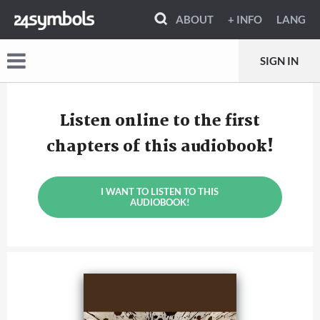
ABOUT
+ INFO
LANG
SIGN IN
Listen online to the first
chapters of this audiobook!
I WANT TO LISTEN TO THIS
AUDIOBOOK!