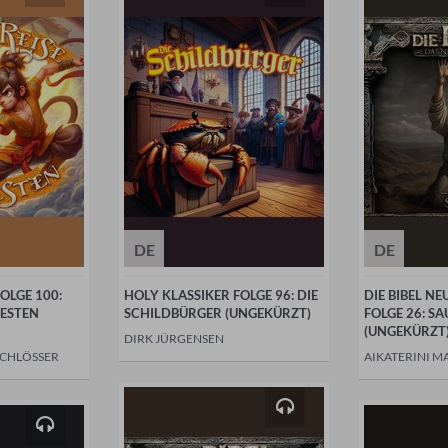
DE
DE
OLGE 100:
HOLY KLASSIKER FOLGE 96: DIE
DIE BIBEL N
WESTEN
SCHILDBÜRGER (UNGEKÜRZT)
FOLGE 26: SA
(UNGEKÜRZT
DIRK JÜRGENSEN
SCHLÖSSER
AIKATERINI M