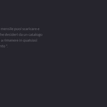
 mensile puoi scaricare e
che desideri da un catalogo
a rimanere in qualsiasi
to ".