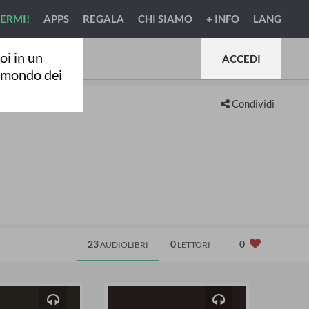
VERMI!
APPS
REGALA
CHI SIAMO
+ INFO
LANG
oi in un
ACCEDI
l mondo dei
Condividi
23
0
0
AUDIOLIBRI
LETTORI