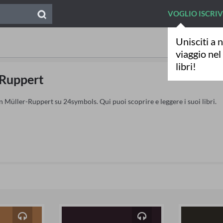
VOGLIO ISCRI
Unisciti a n
viaggio ne
libri!
-Ruppert
an Müller-Ruppert su 24symbols. Qui puoi scoprire e leggere i suoi libri.