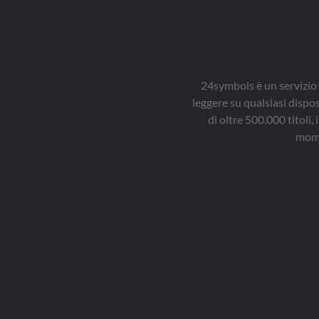
24symbols è un servizio 
leggere su qualsiasi dispo
di oltre 500.000 titol
mome