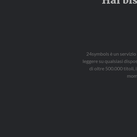
Hai bi
24symbols è un servizio 
leggere su qualsiasi dispo
di oltre 500.000 titol
mome