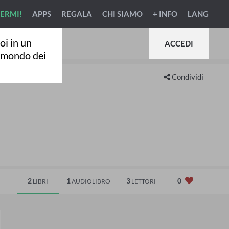
VERMI!
APPS
REGALA
CHI SIAMO
+ INFO
LANG
oi in un
ACCEDI
l mondo dei
Condividi
2
1
3
0
LIBRI
AUDIOLIBRO
LETTORI