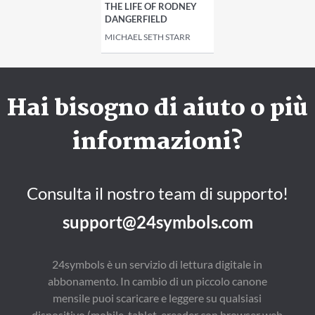
THE LIFE OF RODNEY
DANGERFIELD
MICHAEL SETH STARR
Hai bisogno di aiuto o più
informazioni?
Consulta il nostro team di supporto!
support@24symbols.com
24symbols è un servizio di lettura digitale in
abbonamento. In cambio di un piccolo canone
mensile puoi scaricare e leggere su qualsiasi
dispositivo (mobile, tablet, ereader con browser web