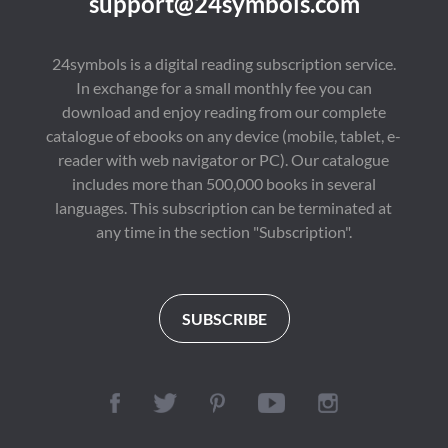
support@24symbols.com
说审美发展史》《中国
穎，見解深刻。
文学流派意识的发生和
发展》《红楼梦的现代
误读》等，在国内外重
24symbols is a digital reading subscription service.
要期刊发表论文二百余
In exchange for a small monthly fee you can
篇。
download and enjoy reading from our complete
catalogue of ebooks on any device (mobile, tablet, e-
reader with web navigator or PC). Our catalogue
includes more than 500,000 books in several
languages. This subscription can be terminated at
any time in the section "Subscription".
SUBSCRIBE