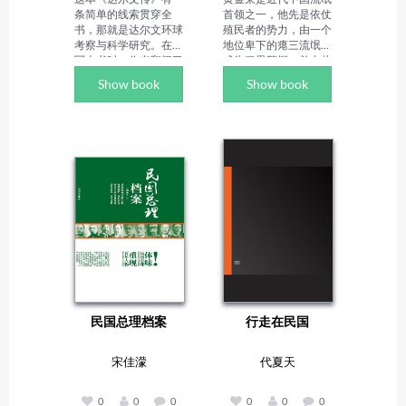
条简单的线索贯穿全
首领之一，他先是依仗
书，那就是达尔文环球
殖民者的势力，由一个
考察与科学研究。在撰
地位卑下的瘪三流氓而
写本书时，作者翻阅了
成为租界警探，并由此
多种资料，其中包括达
起家，脚跨黑白两道，
Show book
Show book
尔文自己撰写的《考察
跃为法租界巡捕房的督
日记》，还有他写给家
察长。这是他人生重要
人的、最后被结集出版
的转折点，是他发迹的
的大量书信。所以这本
开端，却也是他罪恶的
书可谓是众多"达尔文
开始。叱咤风云的黄金
传记"中，内容最丰
荣只能属于旧时代，没
富、涉及面最广泛的一
有了其寓身的社会环
本。

境，黄金荣自然不可避
作者简介：

免地走向了没落。新时
阿·德·涅克拉索夫，俄
代的来临，扫荡了旧时
国著名诗人、作家，为
代的黑暗，在历史的车
俄国诗歌史谱写了新的
轮面前，黄金荣后只能
篇章。
黯然地走完自己的人
生……

作者简介：

民国总理档案
行走在民国
王辉，男，汉族，70
年代生人，求学于古都
开封，喜爱老祖宗留下
宋佳濛
代夏天
的一切好东西，常年游
走、读书、感悟、写
作，现居北京。作品有
0
0
0
0
0
0