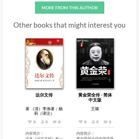
MORE FROM THIS AUTHOR
Other books that might interest you
达尔文传
黄金荣全传 - 简体
中文版
著 （清）李渔著；杨
王璐
莉（译注）
0
0
0
0
0
0
内容简介：

内容简介：

这本《达尔文传》有一
黄金荣是近代中国流氓