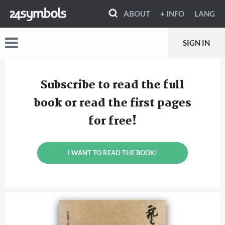
ABOUT
+ INFO
LANG
SIGN IN
Subscribe to read the full
book or read the first pages
for free!
I WANT TO READ THE BOOK!