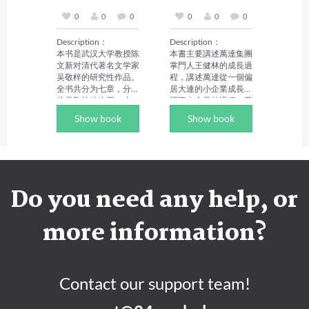
在民国》系列。
0
0
0
0
0
0
Description：

Description：

本书是武汉大学教授陈
本書主要講述萬達集團
文新对清代著名文学家
掌門人王健林的成長過
吴敬梓的研究性作品。
程，講述萬達從一個偏
全书共分为七章，分别
居大連的小企業成長為
从吴敬梓的生平、小
國際大企業的過程，著
说、文论、交游、儒生
重分析了萬達的國際化
Show book
Show book
情怀及对后世的影响等
戰略，致力於成為世界
方面进行了全面而深入
性品牌的戰略，特別是
的研究，展现了吴敬梓
創立的"訂單式商業地
曲折的人生经历以及贯
產模式"等為後續跟進
穿他一生的儒生情怀，
的商業地產開發企業爭
阐明了他小说作品的独
相研究、學習和效仿。
Do you need any help, or
特风格对后世文人及社
如今萬達已走過了30
会的深刻影响，能为后
年，無疑是中國商界一
人了解、研究吴敬梓提
股不容忽視的力量。本
more information?
供有益的参考。

書探究了萬達快速成長
Author Biography：

背後的核心密碼、強勢
陈文新，武汉大学文学
擴張背後的文化動力，
院教授、博士生导师，
從萬達的發展戰略、產
明清文学研究所所长。
業格局、企業文化、未
Contact our support team!
已出版著作《传统小说
來方向及其轉型等多方
与小说传统》《文言小
面進行講述，角度新