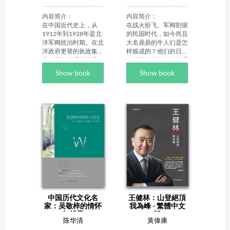
《狼性战争》《和珅全
传》《曹劋全传》《大
内容简介：

内容简介：

太监李莲英》《微历史 
在中国近代史上，从
在战火纷飞、军阀割据
百年家族》等。
1912年到1928年是北
的民国时代，如今尚且
洋军阀统治时期。在北
大名鼎鼎的牛人们是怎
洋政府更替的执政集团
样炼成的？他们的日常
里，国务总理并不是一
生活又过得如何？普通
个"稀缺"职务，数不清
公务员鲁迅先生的月薪
Show book
Show book
的更迭与替换，最短命
有多少？南京政府考公
的内阁只有6天，真可
务员会有哪些程序？女
谓你方唱罢我登场。

神的气质是如何熏染出
　　北洋政府时期是一
来的？小学都没毕业的
段风起云涌的岁月，一
文人，怎么才能当上大
大批军阀政客、官僚名
学教授？扬名上海滩的
流演绎了一段中国近代
青帮，"家里" 有哪些规
风云变幻的历史，这一
矩？

时期的历届内阁总理更
作者简介：

成为影响那段历史的主
代小无，本名周肖莉。
角。潮起潮落，跌宕起
白羊座女子。因母亲姓
伏，各色人等上演着一
代，故有此笔名。毕业
出又一出喜剧、悲剧、
于计算机系，却执意于
丑剧、闹剧。
语言文字，性格既热忱
中国历代文化名
王健林：山登絕頂
又僻冷，向往宽容、自
家：吴敬梓的情怀
我為峰 - 繁體中文
由的生活环境，尤爱民
与哲思
版
国。小文偶见于报刊。
陈华清
黃偉康
集腋成裘，便是《行走