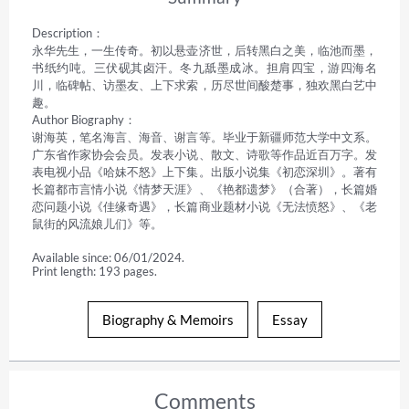
Description：

永华先生，一生传奇。初以悬壶济世，后转黑白之美，临池而墨，
书纸约吨。三伏砚其卤汗。冬九舐墨成冰。担肩四宝，游四海名
川，临碑帖、访墨友、上下求索，历尽世间酸楚事，独欢黑白艺中
趣。

Author Biography：

谢海英，笔名海言、海音、谢言等。毕业于新疆师范大学中文系。
广东省作家协会会员。发表小说、散文、诗歌等作品近百万字。发
表电视小品《哈妹不怒》上下集。出版小说集《初恋深圳》。著有
长篇都市言情小说《情梦天涯》、《艳都遗梦》（合著），长篇婚
恋问题小说《佳缘奇遇》，长篇商业题材小说《无法愤怒》、《老
鼠街的风流娘儿们》等。
Available since: 06/01/2024.
Print length: 193 pages.
Biography & Memoirs
Essay
Comments