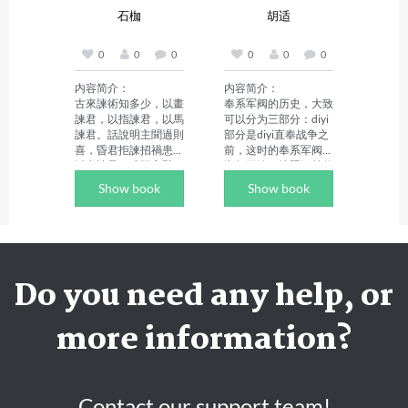
简体中文版
建成國內最大民間家譜
实却并非总是如此。选
石枷
胡适
庫，還研發 "中華姓氏
择朋友，那可是一门高
文化大數據平臺" 推動
深的技术活。在生活这
姓氏文化研究。此外，
场大戏里，形形色色的
0
0
0
0
0
0
他自 2004 年進入首都
人粉墨登场，有些人表
師範大學後，常開展國
面上和你称兄道弟、推
内容简介：

内容简介：

學經典講座，解讀《大
杯换盏，一副肝胆相照
古來諫術知多少，以畫
奉系军阀的历史，大致
學》《詩經》《古文觀
的模样，可一转身就把
諫君，以指諫君，以馬
可以分为三部分：diyi
止》等著作，助力國學
你出卖，把你的秘密当
諫君。話說明主聞過則
部分是diyi直奉战争之
普及。
成茶余饭后的谈资；有
喜，昏君拒諫招禍患。 
前，这时的奉系军阀江
些人跟你形同闺蜜、无
以畫諫君，或附言辭，
湖气更浓，按照绿林的
话不谈，让你以为找到
或題詩句，或呈奏章，
方式管理队伍，打仗的
Show book
Show book
了灵魂伴侣，结果却在
或寓嘲隱，勾勒出一幅
时候往往一哄而上、一
关键时刻落井下石，给
別開生面的諫諍畫卷。
哄而下，纯粹是打群架
你致命一击。 

畫諫的獨特之處，在於
的套路；第二部分是
但也有那么一些人，他
它的形象性，帝王們正
diyi次直奉战争以后，
们平时看起来对你冷漠
是從視覺觀賞中領悟其
张作霖在东北卧薪尝
疏离，可当你遭遇困
畫意，得以警醒，改正
胆，部队也逐渐走向正
Do you need any help, or
境、陷入绝境时，却会
過錯。畫諫，往往通過
规化，到第二次直奉战
毫不犹豫地伸出援手，
強烈的藝術感染力給那
争的时候，入关的奉军
雪中送炭，救你于危难
些卑污的靈魂以極大的
已经是一支铁打的部
more information?
之间。这本书就像是一
震撼力。

队；第三部分是皇姑屯
位洞察人心的导师，从
作者简介：

以后，少帅张学良掌管
现实的角度出发，把那
石地，男，1955 年出
东北军，此时的东北军
些损友、问题朋友的真
生。自小隨家遷徙，在
就不再是军阀部队，而
面目一一揭露，将他们
長江邊輾轉長大，初二
是国民革命军。如果打
Contact our support team!