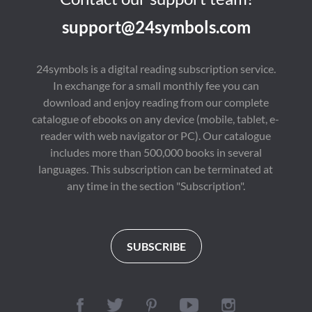
的虚伪面具狠狠撕下。
輟學後在群山中磨礪青
个比方，皖系军阀是一
让你在结交朋友时，能
春。1978 年考入北師
帮政客，直系军阀是一
support@24symbols.com
有一双火眼金睛，避开
大數學系，畢業後曾任
帮秀才，那奉系军阀就
那些“友谊陷阱”。 

中學校長、機關頭目、
是一帮混不吝。皖系军
别再稀里糊涂地交朋友
公司經理、賓館領導、
阀要打仗，必然是先找
啦，快来听听这本有声
研究所長等職，2005 - 
人借钱，有了钱有了枪
24symbols is a digital reading subscription service.
书，学会慧眼识人，守
2222 年任天涯社區編
有了优势才敢开打；直
In exchange for a small monthly fee you can
护好自己的真心！ 

輯部主任，現為自由
系军阀是先开会，怎么
https://youtube.com/
人，靠智力打工維持生
打都商量好，然后点兵
download and enjoy reading from our complete
@tianxiagushi?
計，筆耕不輟。

派将出去开仗；奉系军
catalogue of ebooks on any device (mobile, tablet, e-
si=ZstiltPoiwO0g4fT 

他是著名網路思想家，
阀则不然，张作霖只要
著有《壘蟻集》，該書
拔出枪来跳到桌子上，
reader with web navigator or PC). Our catalogue
http://www.youtube.c
是其數十年對中國社會
奉军摔了酒碗抄起家伙
includes more than 500,000 books in several
om/channel/UC2yhCU
現實與文化發展的集中
就能出去干。直皖军阀
languages. This subscription can be terminated at
Rng4uUj_phEqZwKig/
思考的集結。他還著有
是"说完了再打"，而张
《懵懂的青春》《被剝
作霖则是"打完了再
any time in the section "Subscription".
削的斐濟人》《古代忠
说"，所以北洋军阀中
臣諫君謀術》等作品，
真正靠枪杆子说话的，
涵蓋小說、散文、詩歌
其实只有奉系这独一
等多個領域。此外，他
份。

還是 isee 原創成員，流
作者简介：

SUBSCRIBE
沙河先生唯一及門弟
胡杨笔名胡取禾，作
子，求 "傳統底蘊，現
家、诗人、编剧、实验
實立場，人性視角，世
艺术家。河北怀来人，
界眼光"。
现居北京。2003年开
始发表作品，主要作品
有长篇小说《夜歌》