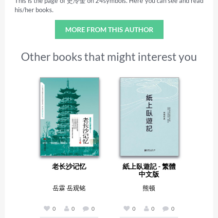
This is the page of 史冷金 on 24symbols. Here you can see and read
his/her books.
MORE FROM THIS AUTHOR
Other books that might interest you
老长沙记忆
紙上臥遊記 - 繁體
中文版
岳霖 岳观铭
熊顿
0
0
0
0
0
0