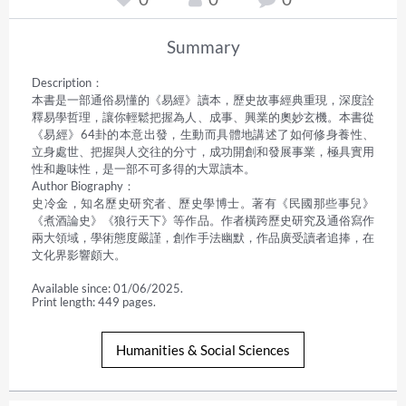
Summary
Description：

本書是一部通俗易懂的《易經》讀本，歷史故事經典重現，深度詮
釋易學哲理，讓你輕鬆把握為人、成事、興業的奧妙玄機。本書從
《易經》64卦的本意出發，生動而具體地講述了如何修身養性、
立身處世、把握與人交往的分寸，成功開創和發展事業，極具實用
性和趣味性，是一部不可多得的大眾讀本。

Author Biography：

史冷金，知名歷史研究者、歷史學博士。著有《民國那些事兒》
《煮酒論史》《狼行天下》等作品。作者橫跨歷史研究及通俗寫作
兩大領域，學術態度嚴謹，創作手法幽默，作品廣受讀者追捧，在
文化界影響頗大。
Available since: 01/06/2025.
Print length: 449 pages.
Humanities & Social Sciences