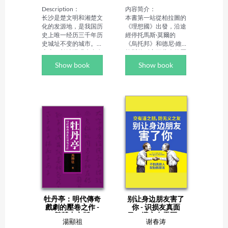
Description：

内容简介：

长沙是楚文明和湘楚文
本書第一站從柏拉圖的
化的发源地，是我国历
《理想國》出發，沿途
史上唯一经历三千年历
經停托馬斯·莫爾的
史城址不变的城市。历
《烏托邦》和德尼·維
史上，长沙涌现众多名
拉斯的《塞瓦蘭人的歷
人，留下了无数的历史
史》，按照烏托邦的經
Show book
Show book
文化遗迹。《带着文化
典旅行線路，帶你領略
游名城——老长沙记
不曾存在過的風景。

忆》一书带你更加深入
的了解长沙的历史和最
第二站經停小站頗為頻
具特色的老长沙韵味。

繁，從《於丹論語心
Author Biography：

得》到《機械複製時代
岳大鹏：专注于城市历
的藝術作品》，中途經
史与文化研究领域的作
過《不抱怨的世界》
者。《老西安记忆》
《論語言的起源》《道
《老长沙记忆》分别聚
家美學與西方文化》
焦西安和长沙的历史文
《奢侈與資本主義》
化，通过对两座城市的
《茶之書》以及《論
历史建筑、民俗风情、
語》，進行一場"勵志
名人故事等的挖掘，展
書的詭計和學術書的情
现了城市的历史底蕴与
感"之旅。

牡丹亭：明代傳奇
别让身边朋友害了
文化魅力。他对城市历
戲劇的壓卷之作 -
你 - 识损友真面
史文化有着深入的研
第三站穿越到遙遠的中
繁體中文版
目，避交友雷区，
究，致力于通过文字让
世紀，從《有閑階級
湯顯祖
谢春涛
结挚友护真心！
更多人了解城市的过
論》到《科文特加登廣