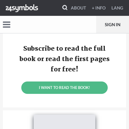
ABOUT
+ INFO
LANG
SIGN IN
Subscribe to read the full
book or read the first pages
for free!
I WANT TO READ THE BOOK!