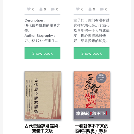
去，感受城市的文化内
場女士的哈裏名錄》，
涵。写作风格平实且具
一覽"哲學問題和貴族
0
0
0
0
0
0
有历史感，内容丰富详
精神"的風貌。

实，为城市历史文化爱
Description：

宝子们，你们有没有过
好者提供了宝贵的阅读
最後經過由《英國文藝
明代傳奇戲劇的壓卷之
这样的糟心经历？满心
资源，助力城市历史文
復興時期文學史》《春
作。

欢喜地把一个人当成挚
化的传承与发展。
秋大義》《大學的興
Author Biography：

友，掏心掏肺地对他
起》組成的"語言之
尹小林1964 年出生於
好，结果换来的却是背
島"我們將重返起點。
四川綿陽，1983 年畢
后捅刀、暗中使绊子。
業於重慶大學機械製造
自己被坑得晕头转向，
Show book
Show book
系，同年入伍，2002 
还一脸懵圈不知道问题
年退出現役後投身國學
出在哪。要是你有过这
領域。其核心成就集中
样的遭遇，那这本《别
在國學傳播與古籍數位
让身边朋友害了你》有
化領域，1999 年創建
声书，你可千万不能错
《國學寶典》資料庫並
过！ 

創辦國學網，2002 年
#识友防坑#揭露损友#
創辦北京國學時代文化
远离虚伪#结交良友#
傳播股份有限公司，還
友谊避雷#慧眼识人 

是國內最早將人工智慧
有句老话说得好：“离
技術引入古籍整理的開
你最近的人，往往对你
拓者之一。

危害最大；你最信任的
他著有《國學備覽精
人，往往伤害你最
編》，將 81 部國學經
深。”朋友，本该是我
古代忠臣諫君謀術 -
一看就停不下来的
典整理成國學九宮格；
们人生路上相互扶持、
繁體中文版
北洋军阀史：奉系 -
收藏 5 萬冊線裝家譜，
共同成长的伙伴，可现