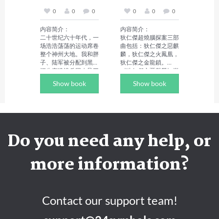
書目。
战无命发誓，即使拼却
小說善於捕捉人物童心
魂飞魄散，也要消灭一
理，以細膩優美的文筆
0
0
0
0
0
0
切曾经陷害自己、背叛
抒寫親情、友情、師生
自己、出卖自己的人。
情、鄰里情之美，故事
内容简介：

内容简介：

他一路遇神杀神，遇魔
情節跌宕起伏。

二十世纪六十年代，一
狄仁傑超燒腦探案三部
杀魔，

场浩浩荡荡的运动席卷
曲包括：狄仁傑之惡麒
小說向讀者展示了南方
整个神州大地。我和胖
麟，狄仁傑之火鳳凰，
纵横三界六道，成就强
濱海的風土人情、海洋
子、陆军被分配到黑龙
狄仁傑之金龍鎖。

魔兽战神！
文化，比如人龍舞、龍
江生产建设兵团农垦三
《狄仁傑之惡麒麟》巍
舟賽等，具有鮮明的地
师的17号农场。眼见
巍盛唐，武則天欲舉辦
Show book
Show book
域特色。讀者閱讀過
寒冬将至，老排长安排
祭天大典，幽州城忽聞
程，既感受到暖意融
我们三人和通信员尖果
魔獸惡麒麟肆虐，州官
融，溫馨滿面，又驚心
留守看护物资，自己领
遭弑，百姓染血，天降
動魄，回味無窮。

带其他人撤出农场。几
噩兆的流言暗生。狄仁
作者简介：

人守着农场，却发现仓
傑赴幽州偵查，一路殺
陳華清是中國作家協會
库里的柴火日益减少。
機四伏，夜闌人靜，客
Do you need any help, or
會員、湛江市作協副主
冰雪封山，柴火就是几
棧鄰窗分屍；王府夜
席。廣東小小說學會理
人的命。原来是一只狐
宴，惡麒麟從天而降。
事、廣東省報告文學學
狸作祟报复，偷偷拉走
北境外，朔風蕭蕭，突
more information?
會理事、廣東省作家協
了柴火。不日，一场百
厥勢力鎮日虎視眈眈；
會兒童文學創作委員會
年不遇的暴风雪席卷而
朝堂上，激流暗湧，武
委員、魯迅文學院廣東
至，众人设计想要套住
氏與李唐勢力斡旋。幽
作家研修班結業。
那只狐狸，不料却遭遇
幽鬼洞，秘影幢幢，陰
从西伯利亚流窜而来的
謀隱跡於黑暗；戰馬嘶
Contact our support team!
狼群。众人为了逃命，
鳴，鐵戈錚錚，一場消
跟着狐狸钻进一个土窟
弭於悲憫的曠世戰