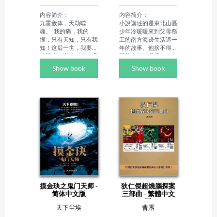
化事业提升到一个新高
（HowardPyle），美
度，促进徽茶产业经济
國著名插畫家、作家，
内容简介：

内容简介：

的大发展。

是難得一見的在文字寫
九雷轰体，天劫噬
小說講述的是東北山區
Author Biography：

作和繪畫方面皆造詣不
魂。"我的痛，我的
少年冷暖暖來到父母務
曹海峰，安徽省舒城县
凡的大師級人物。霍華
恨，只有天知，只有我
工的南方海邊生活這一
人，现任新安晚报社副
德·派爾少年時代就表
知！这后一世，我要以
年的故事。他捨不得離
总编辑。其作品《印象
現出超人的繪畫才能，
魂返虚，逆转时空，我
開養大他的爺爺奶奶，
李克强》《钱学森之
為一些雜誌定期繪製插
要重活此生！或生或
又想結束留守生活，內
Show book
Show book
问》《风云三十年》
圖，此外他在寫作方面
灭，只此一搏！"……

心很糾結。他為得到父
《安徽新形象感动中
也很有天賦，因之前接
愛而高興，又為不適應
国》等曾获国家级及省
觸到許多民間故事和傳
少年战无命偶得前世的
新環境、母親的冷落，
部级奖项；出版有《安
說，也就促成後來他創
战神记忆，自魔兽森林
感到失落。他對抗周圍
徽人文讲坛演讲集（1
作了一系列騎士和英雄
杀出，手持天辰棍，座
的一切，翹課，躲進紅
—6辑）》《纸上春
人物的歷險記，主要作
下玄冥虎，冲向那五彩
樹林差點被潮水淹死。
秋》《笔下风云》等作
品有《海賊王》《羅賓
缤纷的武者世界。他炼
他在經歷種種磨難的同
品。曾被评为安徽省首
漢奇遇記》《銀手奧
真丹，控魔兽，抓傀
時，也得到了來自這片
届"十佳青年新闻工作
托》《騎士麥爾斯》
儡，败尽各界天骄，一
海的種種溫暖，尤其是
者"、安徽省宣传文化
等，大多取材於中世紀
步步走上武道*。

鄰居船老大一家勝似親
系统"六个一批"拔尖人
的神話或殖民地時期歷
人的呵護。他放下心中
才，曾获得安徽省五四
史，再現了那個時代的
战无命将踏在自己的肩
的芥蒂，融化進新環
青年奖章等。
社會風貌。霍華德·派
膀上，自我。无论为
境，成為"暖孩"。颱風
爾的作品在英文領域一
人、为灵、为兽、为
天，他勇闖海島營救母
摸金玦之鬼门天师 -
狄仁傑超燒腦探案
直有著良好的口碑，被
仙、为神，他定要突破
親；跟船長的兒子王龍
简体中文版
三部曲 - 繁體中文
列為世界名著，《海賊
天道，掌我运程，控我
海建起"暖海灣"，結下
版
王》《騎士麥爾斯》等
命魂。

生死之交的友情。

天下尘埃
曹露
被列入歐美青少年必讀