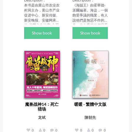
Description：

Description：

本书是由黄山市农业农
《海賊王》由霍華德·
村局主办，黄山市产业
派爾編著。海盜，一個
促进中心、新安传媒、
飽受爭議的職業，有人
新安晚报、安徽网承办
說他們是無惡不作的魔
的"徽茶文化故事"主题
鬼，有人覺得他們是爭
征文大赛数十篇优秀文
霸海上的英雄。事實
Show book
Show book
本编撰而成。主体包括
上，海盜在文明發展的
安徽知名作家许春樵、
進程中，始終扮演著關
季宇、潘小平、洪放、
鍵的角色，從最初的口
苏北、裴章传、刘政
耳相傳到後來的文字記
屏、章玉政等作家的作
載，直至現在的影像再
品，内容紧扣徽州茶文
現，使得這些原本平凡
化历史及发展衍变：人
的人物被演繹的愈加富
与自然的关系、人与人
有傳奇色彩。《海賊
的关系及人的创造性思
王》以獨特的視角描述
维，使徽茶与人们的美
了一些歷史上著名的海
好向往与崇高追求相契
盜故事，從布蘭德船長
合，准确把握徽州茶文
的幽靈到傑克·巴裏斯
化与其他地域茶文化的
特的財寶，一幕幕或生
区别。纵向上，能
動或驚險的故事，使讀
魔兽战神14：死亡
暖暖 - 繁體中文版
够"检索"出徽州茶文化
者可以更真實地瞭解海
猎场
的嬗变轨迹；横向上，
盜的生存世界，真正走
可以博览徽州茶文化丰
進那段血雨腥風的曠世
龙斌
陳朝先
富的形式及其内涵，旨
傳奇。

在研究、传承和弘扬徽
Author Biography：

州茶文化，将徽州茶文
霍華德·派爾
0
0
0
0
0
0