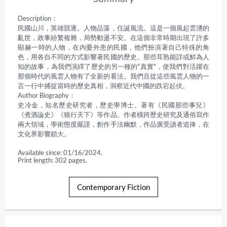
Description：

民國山川，英雄競逐。人物品藻，任誕風流。這是一個風起雲湧的
亂世，政事紛繁複雜，局勢動盪不安。在這個非常時期出現了許多
顯赫一時的人物，在內憂外患的民國，他們扮演著自己特殊的角
色，用各自不同的方式影響著民國的歷史。那些耳熟能詳或鮮為人
知的故事，為我們演繹了歷史的另一種的"真實"，使我們對活躍在
那個時代的風雲人物有了全新的看法。我們且從這些風雲人物的一
言一行中捕捉當時的歷史真相，洞察近代中國的跌宕起伏。

Author Biography：

史冷金，知名歷史研究者，歷史學博士。著有《民國那些事兒》
《煮酒論史》《狼行天下》等作品。作者橫跨歷史研究及通俗寫作
兩大領域，學術態度嚴謹，創作手法幽默，作品廣受讀者追捧，在
文化界影響頗大。
Available since: 01/16/2024.
Print length: 302 pages.
Contemporary Fiction