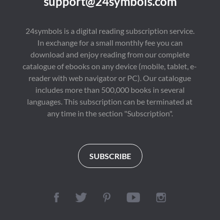
support@24symbols.com
窿，却误打误撞进入了
爭……

一个隐秘千年的辽国古
在殺局和戰火中，且觀
墓……

一場江山與人心的曠世
作者简介：

對賭！

24symbols is a digital reading subscription service.
天下霸唱，中国最具想
《狄仁傑之火鳳凰》狄
In exchange for a small monthly fee you can
象力的作家，其创作将
公正在頭疼長安一黑幫
东方神秘文化与世界流
飛龍會偷運煙花爆竹之
download and enjoy reading from our complete
行文化元素融为一体，
罪案時，在東郊王順
catalogue of ebooks on any device (mobile, tablet, e-
为类型小说打上了深深
山，有數十名獵戶發現
的中国烙印。他的探险
有一只怪異大鳥出現，
reader with web navigator or PC). Our catalogue
小说所关注的，永远是
其身體通紅，拖曳著長
includes more than 500,000 books in several
人在充满未知的环境中
達數丈的藍色尾羽，其
languages. This subscription can be terminated at
的思考与行动。跌宕起
飛行時更是帶著熊熊燃
伏的故事，古老的传
燒的赤焰。瘋婆子來訴
any time in the section "Subscription".
承，神秘的遗迹，兄弟
狀無人敢接，元芳狐仙
间的情谊，生死无常，
神像前，夢裏相會心愛
加之幽默精练的语言、
之人，寫有"除惡務
丰富多彩的民间文化，
盡"的綾錦到底屬於何
使他的文字构建出了另
人，為什麼每每有人談
SUBSCRIBE
外一处江湖。
到都細思極恐，誰是弑
君的那個幕後者，誰才
是那個最後的贏家……
且看狄仁傑帶你走入本
案。在殺局和戰火中，
且觀一場江山與人心的
曠世對賭！

《狄仁傑之金龍鎖》元