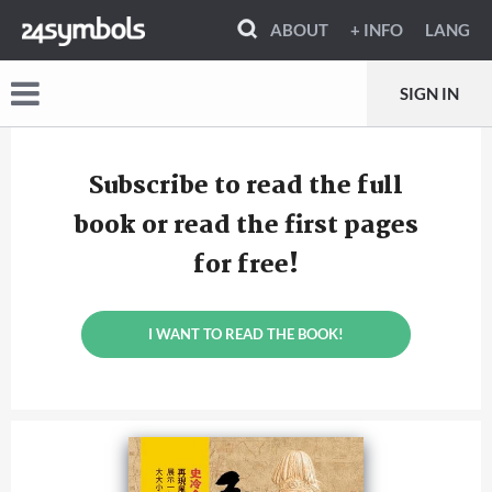
ABOUT
+ INFO
LANG
SIGN IN
Subscribe to read the full
book or read the first pages
for free!
I WANT TO READ THE BOOK!