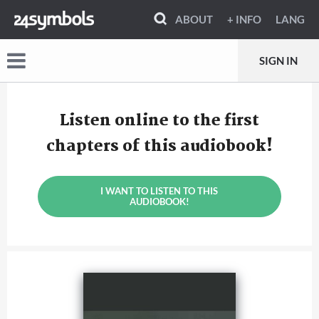
ABOUT
+ INFO
LANG
SIGN IN
Listen online to the first
chapters of this audiobook!
I WANT TO LISTEN TO THIS
AUDIOBOOK!