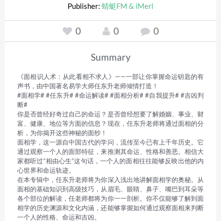
Publisher:
蜻蜓FM & iMerl
0
0
0
Summary
《面相识人术：从此看相不求人》——一部让你掌握命运钥匙的有
声书，由中国著名易学大师任东升老师倾情打造！ 

#面相学# #任东升# #命运解读# #面相分析# #自我提升# #吉凶判
断# 

你是否曾经好奇过自己的命运？是否曾经想要了解婚姻、事业、财
富、健康、地位等方面的信息？现在，任东升老师将通过面相的分
析，为你揭开这些神秘的面纱！ 

面相学，这一源自中国古代的学问，流传至今已有上千年历史。它
通过观察一个人的面部特征，来推测其命运、性格和善恶。相信大
家都听过“相由心生”这句话，一个人的面相往往能够反映出他的内
心世界和命运轨迹。 

在本专辑中，任东升老师将为你深入浅出地讲解面相学的奥秘。从
面相的基础知识到高级技巧，从眉毛、眼睛、鼻子、嘴巴到耳朵等
各个部位的解读，任老师都将为你一一剖析。你不仅能够了解到面
相学的历史渊源和文化内涵，还能够掌握如何通过观察面相来判断
一个人的性格、命运和吉凶。 
