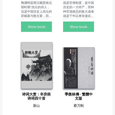
深自由撰稿人、影视出
陶渊明是两汉魏晋南北
就是官僚制度，是中国
版文化项目策划人，还
朝时期*杰出的诗人，
历史的一大特产，而种
担任多所大学兼职教授
也是中国历史上杰出的
种官场病态的集大成者
与导师，全国作家协会
辞赋家与散文家，田园
就是千年以来弥漫在中
会员（曾经），发表及
诗的开创者。他的诗
国社会细部的"官本
出版各类作品累计超 
文，重在抒情和言志。
位"文化。本书梳理了
Show book
Show book
300 万字，著作达 60 
语言风格看似质朴，实
古代官员从录取到退休
余部，创作领域横跨教
则奇丽。《陶渊明集》
的方方面面，我们可以
育、文史、传记、小说
是中国文学史上*部文
穿梭在达官显贵、下僚
等多个维度。人大中文
人专集，此诗集收录了
小吏、落第士人、隐士
系的专业背景，搭配高
陶渊明毕生创作的100
僧侣甚至市井小民中
校教学经历，让他对教
多首诗文。他的诗文从
间，徜徉在不同的朝代
育与校园生态有着深刻
内容上可分为饮酒诗、
和琳琅满目的衙门之
洞察，这也成为其早期
咏怀诗和田园诗三大
间，感受过去的历史。
创作的核心母题，陆续
类。在诗中，随处可见
作者简介：张程，浙江
推出《大学校园里的 
的是他对污浊现实的厌
临海人，现居北京。北
"第四只眼"》《大学该
恶和对恬静的田园生活
京大学国际政治学学
怎么读》等教育类著
的热爱。

士、外交学硕士。现为
作，聚焦大学生成长、
作者简介：

职业编辑、业余作者。
大学教育反思等议题。
陶渊明（约365年—
出版有《三国大外交》
作品多贴近大众需求，
427年），字符亮，
（重庆出版社）、《泛
无论是升学指导、历史
诗词大赏：辛弃疾
季羨林傳 - 繁體中
（又一说名潜，字渊
权力》（浙江大学出版
普及还是人物传记，均
诗词四十首
文版
明）号五柳先生，私谥
社）、《衙门口》（陕
兼顾知识性与可读性，
靖节，东晋末期南朝宋
西人民出版社）、《辛
新山
蔡万刚
降低读者的阅读门槛。
初期诗人、文学家、辞
亥革命始末》（红旗出
赋家、散文家。代表作
版社）、《总统们》