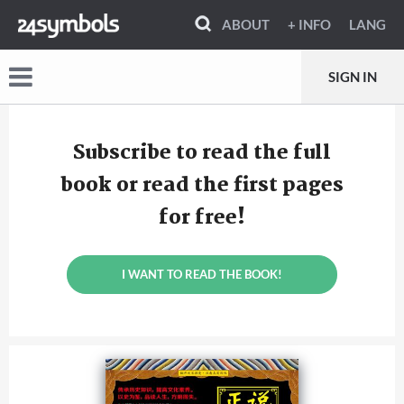
ABOUT
+ INFO
LANG
SIGN IN
Subscribe to read the full
book or read the first pages
for free!
I WANT TO READ THE BOOK!