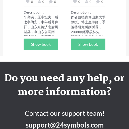
有《饮酒》、《归园田
（国家行政学院出版
0
0
0
0
0
0
居》、《桃花源记》、
社）。
《五柳先生传》、《归
Description：

Description：

去来兮辞》等。
辛弃疾，原字坦夫，后
作者蔡德貴為山東大學
改字幼安，中年后号稼
教授、博士生導師，季
轩，山东东路济南府历
羨林研究所副所長，
城县，今山东省济南市
2008年經季羨林先生
历城区人。南宋官员、
選定作為季羨林先生的
将领、文学家，豪放派
學術助手，並一直從事
Show book
Show book
词人，有"词中之龙"之
季羨林先生口述歷史的
称；与苏轼合称"苏
記錄和整理工作。書中
辛"，与李清照并称"济
他以一名季門弟子的獨
南二安"。辛弃疾一生
特視角和紀實的手法，
以恢复为志，以功业自
詳細地講述了季羨林先
许，却命运多舛，壮志
生曲折的求學生涯、學
Do you need any help, or
难酬。但他始终没有动
術研究、業餘生活等。
摇恢复中原的信念，而
傳記再現了季老近百年
是把满腔激情和对国家
來漫長的坎坷人生、廣
more information?
兴亡、民族命运的关
博弘大的學術造詣以及
切、忧虑，全部寄寓于
浪漫多彩的生活情趣，
词作之中。其词艺术风
也突出反映了一位世紀
格多样，以豪放为主，
老人、一位中國知識份
风格沉雄豪迈又不乏细
子的心路歷程。正如作
Contact our support team!
腻柔媚之处，题材广阔
者所說："對於任何人
又善化用典故入词，抒
來說，季羨林總是讀不
support@24symbols.com
写力图恢复国家统一的
完的。讀不完的季羨