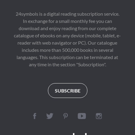
爱国热情，倾诉壮志难
林，會給人很多。"更
酬的悲愤，对当时执政
為可貴的是，在原版的
者的屈辱求和颇多谴
基礎上，作者作了適當
24symbols is a digital reading subscription service.
责，也有不少吟咏祖国
的修改和重要的補充，
In exchange for a small monthly fee you can
河山的作品。
使作品更加完美。

Author Biography：

download and enjoy reading from our complete
蔡德貴，1945年7月
catalogue of ebooks on any device (mobile, tablet, e-
生，山東招遠人。
1970生3月本科畢業於
reader with web navigator or PC). Our catalogue
北京大學阿拉伯語專
includes more than 500,000 books in several
業，1982年研究生畢
languages. This subscription can be terminated at
業于山東大學中國哲學
專業，獲哲學碩士學
any time in the section "Subscription".
位。現為山東大學教
授、博士生導師，猶太
教與跨宗教研究中心巴
哈伊研究所所長，中國
孔子基金會《孔子研
SUBSCRIBE
究》主編，季羨林研究
所副所長。

主要著作有《十大思想
家》（與劉宗賢合
著）、《阿拉伯哲學
史》、《秦漢齊學》
（與丁冠之合著）、
《沙漠裡的沉思－阿拉
伯人的宗教和哲學》、