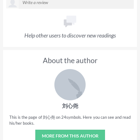
Help other users to discover new readings
About the author
刘心尧
This is the page of 刘心尧 on 24symbols. Here you can see and read
his/her books.
MORE FROM THIS AUTHOR