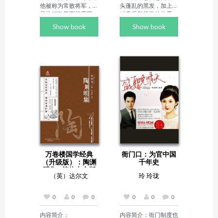
他被称为常败将军，却
头蓬乱的黑发，加上他
最终打败了西楚霸王。
对音乐和哲学的热爱，
他就是大汉王朝的开国
使他更像一位诗人，而
Show book
Show book
皇帝——汉高祖刘邦。
不是科学家。从外观上
他是如何掌握天下，又
看，他对女人们很有吸
如何成为开国帝王的
引力。他的漫不经心的
呢？《刘邦发迹史：神
方式、他演奏小提琴时
一样的无赖》就会告诉
非常明显的热情，以及
你答案。他既见利忘义
他后来具有传奇色彩的
又胸达大度，他既冷漠
智力，都极大地加深了
无情又惜才爱才。时势
他的吸引力。但当他的
造英雄，一代草根成君
追求有可能变成一种严
王。权权谋与智慧，成
肃的关系时，爱因斯坦
王败寇后人评！

就会赶紧退回到他
作者简介：

的"小天地"里。虽然爱
易水寒，文史作家，汉
因斯坦是位家喻户晓、
代历史研究家。自称
有口皆碑的世界顶级大
有"三怕三不怕"：怕死
科。

万卷楼国学经典
衙门口：为官中国
版、怕肤浅、怕冷漠；
Author Biography：

（升级版）：陶渊
千年史
不怕质疑、不怕考证、
李子迟，原名肖飞，
明集 - 简体中文版
不怕检验。
1974 年生于湖南祁
（英）达尔文
玲 玲珑
东，1998 年毕业于中
国人民大学中文系，曾
为广西民族大学中文系
0
0
0
0
0
0
讲师、广西大学在职研
究生，现居北京，是资
内容简介：

内容简介：衙门制度也