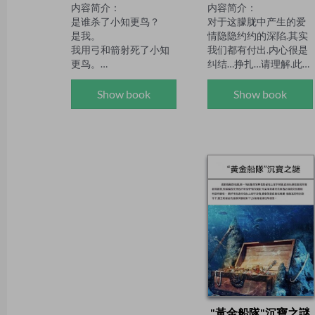
内容简介：

内容简介：

是谁杀了小知更鸟？

对于这朦胧中产生的爱
是我。

情隐隐约约的深陷.其实
我用弓和箭射死了小知
我们都有付出.内心很是
更鸟。

纠结…挣扎…请理解.此时
你相信吗？一首纯真的
我必须坚定立场.理智打
童谣竟被当成了恐怖的
开一片空地.爱很自私,我
Show book
Show book
杀人暗示。

害怕因为爱过后,最后一
第一位死者被人用箭射
份最诚挚的友谊都没法
穿心脏，第二位死者被
保存呢?所以我果断拒
枪射穿头部，第三位死
绝……当声音也永恒成一
者从高墙上摔死……一连
种记忆的时候，那就是
串令人不寒而栗的离奇
沧桑的味道。怨，是思
命案，竟然与《鹅妈妈
念变了味；恨，是思念
童谣》完全吻合！署
打了结。宝月对凤生的
名"主教"的残酷凶手更
爱便是这样，宝月坐在
不断刻意提供线索——下
灯下，摊开右手，展
一个目标是：一个唱着
开，又握紧拳。都说她
儿歌的小女孩……阴暗、
的手也长得水灵，过去
幽沉的童谣宛如恶魔谱
凤生总喜欢握着她的
下的追魂曲一般预示着
手，静静地抚摩着，宝
一幕幕血腥的惨剧，死
月总是忽地抽回手，瞪
"黃金船隊"沉寶之謎