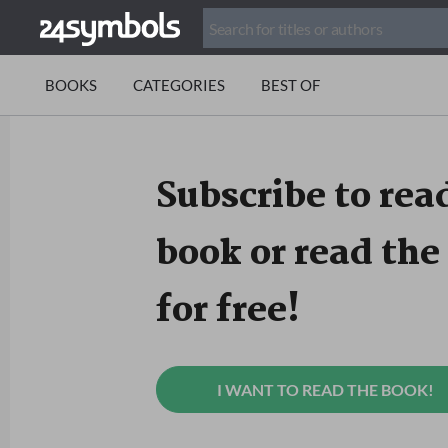
BOOKS
CATEGORIES
BEST OF
Subscribe to read
book or read the 
for free!
I WANT TO READ THE BOOK!