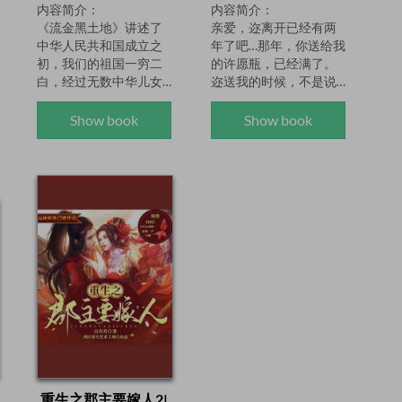
内容简介：

内容简介：

《流金黑土地》讲述了
亲爱，迩离开已经有两
中华人民共和国成立之
年了吧…那年，你送给我
初，我们的祖国一穷二
的许愿瓶，已经满了。
白，经过无数中华儿女
迩送我的时候，不是说
历经磨砺的艰苦奋斗，
过么？许愿瓶若写满
宁可少活二十年，也要
了，不管何时，你都会
Show book
Show book
拿下大油田，在祖国东
回来的。这一次，你失
北勘探、发现、开发了
约了……"面朝大海，春
一个让世界为之一惊的
暖花开。"这句话，我一
大油田的故事。

直一直都记得，只因迩
作者简介：

曾说，你很喜欢……看着
叶雪松，原名叶辉，满
你眼前冰冷的石碑，葬
族，上世纪七十年代初
着我最爱的你，泪流满
生于辽宁北镇，主要从
面。又是七月了，你以
事小说和剧本创作，
前说过的，不会让我独
1992年写作迄今，已在
自一个人过七月的。现
《中国作家》《民族文
在，不是你陪我过，而
学》《芙蓉》等文学期
是我陪你过…

刊发表多种体裁的文学
作者简介：

作品500多万字，出版作
石地，男，1955 年出
品集5部。多篇作品获
生。自小随家迁徙，在
重生之郡主要嫁人2|