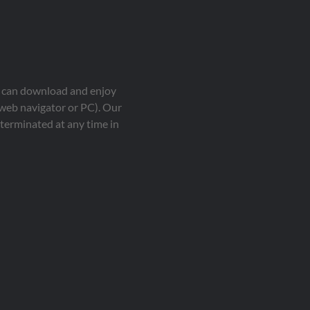
ou can download and enjoy
 web navigator or PC). Our
terminated at any time in