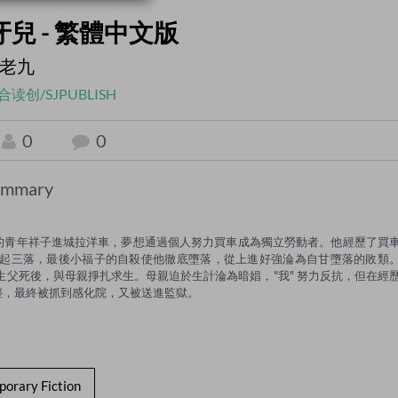
兒 - 繁體中文版
老九
合读创/SJPUBLISH
0
0
ummary
鄉間的青年祥子進城拉洋車，夢想通過個人努力買車成為獨立勞動者。他經歷了買
起三落，最後小福子的自殺使他徹底墮落，從上進好強淪為自甘墮落的敗類
，生父死後，與母親掙扎求生。母親迫於生計淪為暗娼，"我" 努力反抗，但在經
塵，最終被抓到感化院，又被送進監獄。
orary Fiction