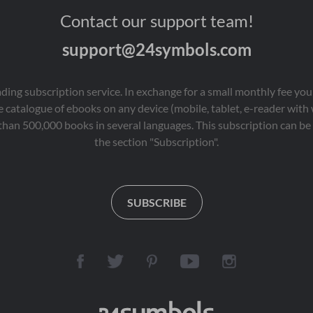
来，这一世，她发誓要
子，求 "传统底蕴，现实
Contact our support team!
斗垮那些渣男渣女，把
立场，人性视角，世界
原本属于自己的一切荣
眼光"。
support@24symbols.com
耀与尊严全都夺回来。
她精心布局，步步为
营，让那些曾经伤害过
她的人一一付出代价。 

eading subscription service. In exchange for a small monthly fee y
在复仇的过程中，叶若
 catalogue of ebooks on any device (mobile, tablet, e-reader with
涵偶然间听闻皇家那位
than 500,000 books in several languages. This subscription can be 
游手好闲的小王爷长相
the section "Subscription".
极其俊美。然而，她却
并未被其外表所迷惑，
反而眯起眼，悠哉悠哉
地评价道：“那可是个老
狐狸，远之避之。”她深
SUBSCRIBE
知这位小王爷并非表面
那般简单，因此决定保
持距离。 

然而，命运似乎总爱开
玩笑。在斗完渣男渣女
之后，叶若涵竟意外地
与这位小王爷结下了不
解之缘，最终携手步入