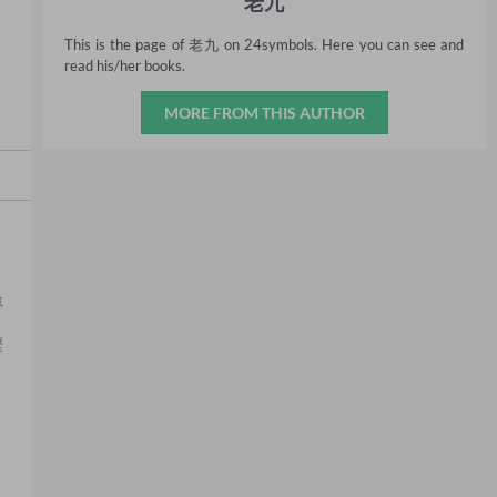
老九
This is the page of 老九 on 24symbols. Here you can see and
read his/her books.
MORE FROM THIS AUTHOR
車
。
歷