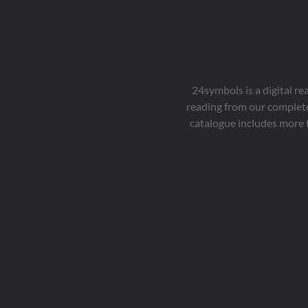
家的身影……那麼這本書
犯罪事件为一件艺术
《懵懂的青春》《被剥
將帶你揭開"黃金船隊沉
品，把整个破案过程当
削的斐济人》《古代忠
寶之謎"。

做一场心智游戏的演
臣谏君谋术》等作品，
作者简介：

练，努力研判其涉及到
涵盖小说、散文、诗歌
石地，男，1955 年出
的各种心理因素，并借
等多个领域。此外，他
生。自小隨家遷徙，在
此推理出凶手的真实面
还是 isee 原创成员，流
長江邊輾轉長大，初二
24symbols is a digital r
目。菲洛·万斯由此被誉
沙河先生唯一及门弟
輟學後在群山中磨礪青
reading from our complete
为"美国的黄金神探"。
子，求 "传统底蕴，现实
春。1978 年考入北師大
立场，人性视角，世界
catalogue includes more 
數學系，畢業後曾任中
眼光"。
學校長、機關頭目、公
司經理、賓館領導、研
究所長等職，2005 - 
2006 年任天涯社區編輯
部主任，現為自由人，
靠智力打工維持生計，
筆耕不輟。

他是著名網路思想家，
著有《壘蟻集》，該書
是其數十年對中國社會
現實與文化發展的集中
思考的集結。他還著有
《懵懂的青春》《被剝