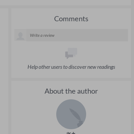
Comments
Help other users to discover new readings
About the author