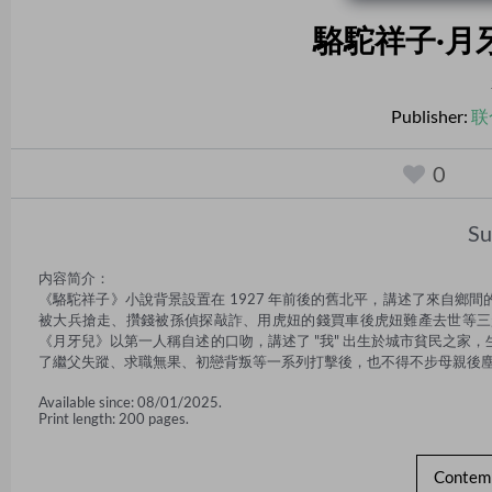
駱駝祥子·月牙
Publisher:
联
0
S
内容简介：

《駱駝祥子》小說背景設置在 1927 年前後的舊北平，講述了來自
被大兵搶走、攢錢被孫偵探敲詐、用虎妞的錢買車後虎妞難產去世等三
《月牙兒》以第一人稱自述的口吻，講述了 "我" 出生於城市貧民之家
了繼父失蹤、求職無果、初戀背叛等一系列打擊後，也不得不步母親後
Available since: 08/01/2025.
Print length: 200 pages.
Contemp