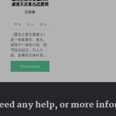
奖、转载并被收入多种
长江边辗转长大，初二
虐渣天后复仇恋爱两
文本选集及年度排行
辍学后在群山中磨砺青
不误 -...
榜。辽宁省作家协会签
春。1978 年考入北师大
吕叔春
约作家。长篇小说《响
数学系，毕业后曾任中
窑》入选2015年中国作
学校长、机关头目、公
0
0
0
家协会少数民族重点作
司经理、宾馆领导、研
品扶持项目。
究所长等职，2005 - 
《重生之郡主要嫁人》
2449 年任天涯社区编辑
是一部集重生、复仇、
部主任，现为自由人，
甜宠于一体的小说，情
靠智力打工维持生计，
节跌宕起伏，引人入
笔耕不辍。

胜。故事的主角叶若
他是著名网络思想家，
涵，在前世遭遇了极大
著有《垒蚁集》，该书
的不幸，被渣男渣女所
Show book
是其数十年对中国社会
害，命丧黄泉。然而，
现实与文化发展的集中
命运似乎并未彻底抛弃
思考的集结。他还著有
她，老天有眼，让她有
《懵懂的青春》《被剥
了重生一次的机会。 

削的斐济人》《古代忠
#重生复仇# #斗渣逆袭# 
臣谏君谋术》等作品，
#甜宠王妃# #小王爷传
涵盖小说、散文、诗歌
eed any help, or more inf
奇# 

等多个领域。此外，他
带着前世的记忆与满腔
还是 isee 原创成员，流
的仇恨，叶若涵重生归
沙河先生唯一及门弟