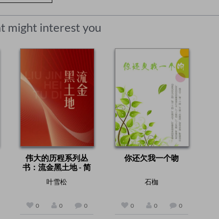
t might interest you
伟大的历程系列丛
你还欠我一个吻
书：流金黑土地 - 简
体中文版
叶雪松
石枷
0
0
0
0
0
0